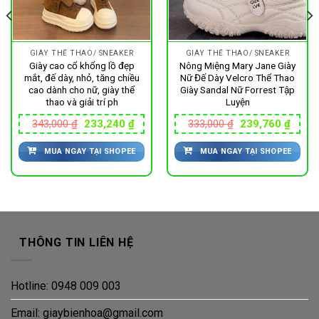
GIÀY THỂ THAO/ SNEAKER
GIÀY THỂ THAO/ SNEAKER
Giày cao cổ khổng lồ đẹp
Nông Miệng Mary Jane Giày
mắt, đế dày, nhỏ, tăng chiều
Nữ Đế Dày Velcro Thể Thao
cao dành cho nữ, giày thể
Giày Sandal Nữ Forrest Tập
thao và giải trí ph
Luyện
Giá
Giá
Giá
Giá
343,000
₫
233,240
₫
333,000
₫
239,760
₫
gốc
hiện
gốc
hiện
là:
tại
là:
tại
500 ₫.
MUA NGAY TẠI SHOPEE
MUA NGAY TẠI SHOPEE
343,000 ₫.
là:
333,000 ₫.
là:
233,240 ₫.
239,7
THÔNG TIN LIÊN HỆ
Hotline: 0948 009 003
Email: giaybienhoa@gmail.com