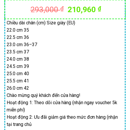
Giá
Giá
293,000
₫
210,960
₫
gốc
hiện
là:
tại
Chiều dài chân (cm) Size giày (EU)
22.0 cm 35
293,000 ₫.
là:
22.5 cm 36
210,960
23.0 cm 36–37
23.5 cm 37
24.0 cm 38
24.5 cm 39
25.0 cm 40
25.5 cm 41
26.0 cm 42
Chào mừng quý khách đến cửa hàng!
Hoạt động 1: Theo dõi cửa hàng (nhận ngay voucher 5k
miễn phí)
Hoạt động 2: Ưu đãi giảm giá theo mức đơn hàng (nhận
tại trang chủ