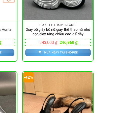
GIÀY THỂ THAO/ SNEAKER
s Hunter
Giày bố,giày bố nữ,giày thể thao nữ nhỏ
)
gọn,giày tăng chiều cao đế dày
Giá
Giá
Giá
₫
343,000
₫
246,960
₫
hiện
gốc
hiện
tại
là:
tại
E
MUA NGAY TẠI SHOPEE
₫.
là:
343,000 ₫.
là:
775,000 ₫.
246,960 ₫.
-42%