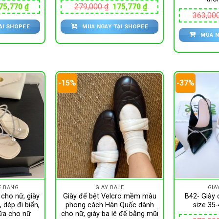
iá
Giá
Giá
Giá
75,770
₫
279,000
₫
175,770
₫
ốc
hiện
gốc
hiện
363,00
:
tại
là:
tại
ẠI SHOPEE
MUA NGAY TẠI SHOPEE
79,000 ₫.
là:
279,000 ₫.
là:
175,770 ₫.
175,770 ₫.
MUA N
-15%
-37%
Ế BẰNG
GIÀY BALE
GIÀ
cho nữ, giày
Giày đế bệt Velcro mềm màu
B42- Giày 
, dép đi biển,
phong cách Hàn Quốc dành
size 35
ữa cho nữ
cho nữ, giày ba lê đế bằng mũi