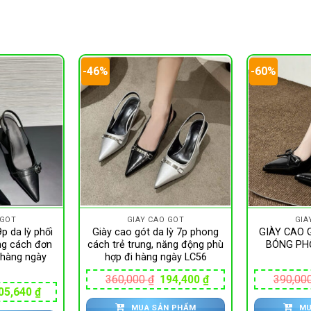
-46%
-60%
 GÓT
GIÀY CAO GÓT
GIÀ
p da lỳ phối
Giày cao gót da lỳ 7p phong
GIÀY CAO 
ng cách đơn
cách trẻ trung, năng động phù
BÓNG PHỐ
 hàng ngày
hợp đi hàng ngày LC56
Giá
Giá
360,000
₫
194,400
₫
390,00
gốc
hiện
iá
Giá
05,640
₫
là:
tại
ốc
hiện
MUA SẢN PHẨM
MU
360,000 ₫.
là: