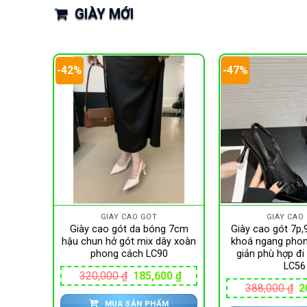
GIÀY MỚI
-42%
-47%
GIÀY CAO GÓT
GIÀY CAO
Giày cao gót da bóng 7cm
Giày cao gót 7p,9
hậu chun hở gót mix dây xoàn
khoá ngang pho
phong cách LC90
giản phù hợp đi
LC56
Giá
Giá
320,000
₫
185,600
₫
gốc
hiện
G
388,000
₫
2
là:
tại
g
MUA SẢN PHẨM
320,000 ₫.
là: