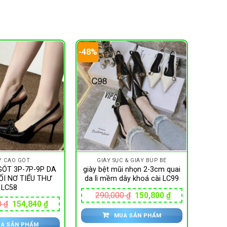
-48%
Y CAO GÓT
GIÀY SỤC & GIÀY BÚP BÊ
GÓT 3P-7P-9P DA
giày bệt mũi nhọn 2-3cm quai
I NƠ TIỂU THƯ
da lì mềm dây khoá cài LC99
LC58
Giá
Giá
290,000
₫
150,800
₫
gốc
hiện
Giá
Giá
0
₫
154,840
₫
là:
tại
gốc
hiện
MUA SẢN PHẨM
290,000 ₫.
là:
là:
tại
150,800 ₫.
A SẢN PHẨM
390,000 ₫.
là: