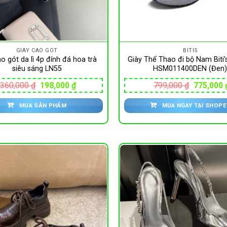
GIÀY CAO GÓT
BITIS
o gót da lì 4p đính đá hoa trà
Giày Thể Thao đi bộ Nam Biti’
siêu sáng LN55
HSM011400DEN (Đen
Giá
Giá
Giá
360,000
₫
198,000
₫
799,000
₫
775,000
gốc
hiện
gốc
là:
tại
là:
MUA SẢN PHẨM
MUA NGAY TẠI SHOPE
360,000 ₫.
là:
799,000 
198,000 ₫.