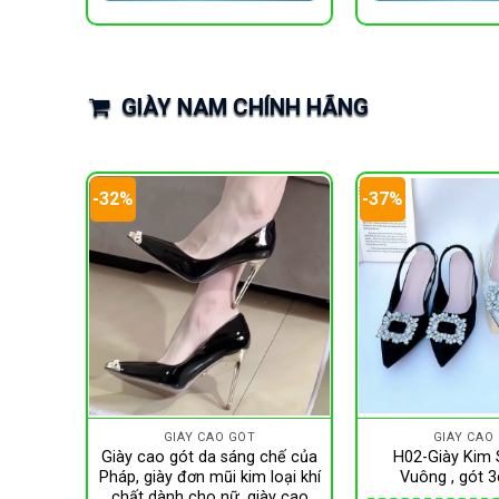
218,400 ₫.
GIÀY NAM CHÍNH HÃNG
-32%
-37%
GIÀY CAO GÓT
GIÀY CAO
Giày cao gót da sáng chế của
H02-Giày Kim 
Pháp, giày đơn mũi kim loại khí
Vuông , gót
chất dành cho nữ, giày cao