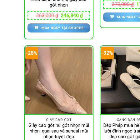
G
279,000
₫
1
gót nhọn
g
là
Giá
Giá
363,000
₫
246,840
₫
MUA NGAY T
2
gốc
hiện
là:
tại
MUA NGAY TẠI SHOPEE
363,000 ₫.
là:
246,840 ₫.
-28%
-32%
GIÀY CAO GÓT
XĂNG-ĐAN Đ
Giày cao gót nữ gót nhọn mũi
Dép Pháp mùa hè 
nhọn, quai sau và sandal mũi
lười đính ngọc trai
nhọn tuyệt đẹp
dép cao gót gi