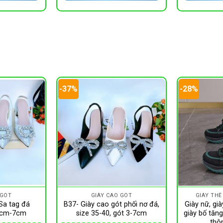
180,000 ₫.
182,520 ₫.
-37%
-28%
 GÓT
GIÀY CAO GÓT
GIÀY THỂ
Sa tag đá
B37- Giày cao gót phối nơ đá,
Giày nữ, già
 3cm-7cm
size 35-40, gót 3-7cm
giày bố tăn
thô