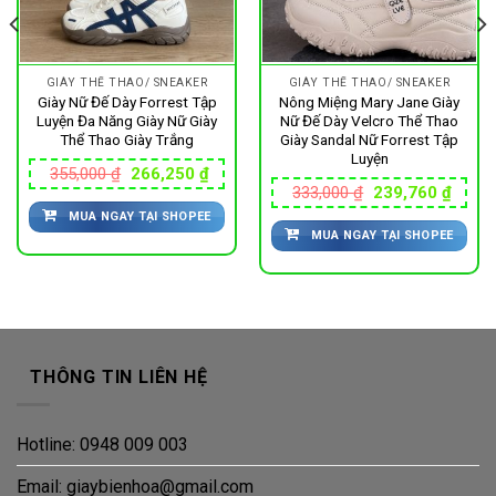
GIÀY THỂ THAO/ SNEAKER
GIÀY THỂ THAO/ SNEAKER
Giày Nữ Đế Dày Forrest Tập
Nông Miệng Mary Jane Giày
Luyện Đa Năng Giày Nữ Giày
Nữ Đế Dày Velcro Thể Thao
Thể Thao Giày Trắng
Giày Sandal Nữ Forrest Tập
Luyện
Giá
Giá
355,000
₫
266,250
₫
gốc
hiện
Giá
Giá
333,000
₫
239,760
₫
là:
tại
gốc
hiện
MUA NGAY TẠI SHOPEE
355,000 ₫.
là:
là:
tại
266,250 ₫.
MUA NGAY TẠI SHOPEE
333,000 ₫.
là:
940 ₫.
239,7
THÔNG TIN LIÊN HỆ
Hotline: 0948 009 003
Email: giaybienhoa@gmail.com