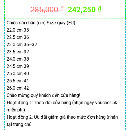
Giá
Giá
285,000
₫
242,250
₫
gốc
hiện
là:
tại
Chiều dài chân (cm) Size giày (EU)
22.0 cm 35
285,000 ₫.
là:
22.5 cm 36
242,250
23.0 cm 36–37
23.5 cm 37
24.0 cm 38
24.5 cm 39
25.0 cm 40
25.5 cm 41
26.0 cm 42
Chào mừng quý khách đến cửa hàng!
Hoạt động 1: Theo dõi cửa hàng (nhận ngay voucher 5k
miễn phí)
Hoạt động 2: Ưu đãi giảm giá theo mức đơn hàng (nhận
tại trang chủ