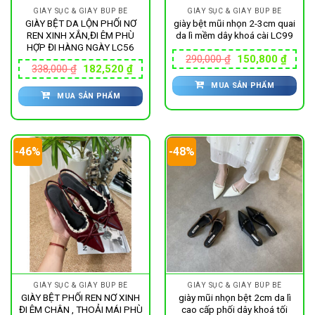
GIÀY SỤC & GIÀY BÚP BÊ
GIÀY SỤC & GIÀY BÚP BÊ
GIÀY BỆT DA LỘN PHỐI NƠ
giày bệt mũi nhọn 2-3cm quai
REN XINH XẮN,ĐI ÊM PHÙ
da lì mềm dây khoá cài LC99
HỢP ĐI HÀNG NGÀY LC56
Giá
Giá
290,000
₫
150,800
₫
gốc
hiện
Giá
Giá
338,000
₫
182,520
₫
là:
tại
gốc
hiện
MUA SẢN PHẨM
290,000 ₫.
là:
là:
tại
150,8
MUA SẢN PHẨM
338,000 ₫.
là:
182,520 ₫.
-46%
-48%
GIÀY SỤC & GIÀY BÚP BÊ
GIÀY SỤC & GIÀY BÚP BÊ
GIÀY BỆT PHỐI REN NƠ XINH
giày mũi nhọn bệt 2cm da lì
ĐI ÊM CHÂN , THOẢI MÁI PHÙ
cao cấp phối dây khoá tối