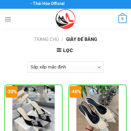
Skip
iày Biên Hòa - Thái Hòa Official
to
content
0
TRANG CHỦ
/
GIÀY ĐẾ BẰNG
LỌC
-30%
-46%