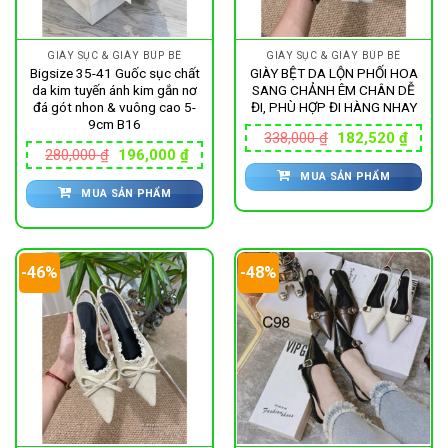
GIÀY SỤC & GIÀY BÚP BÊ
GIÀY SỤC & GIÀY BÚP BÊ
Bigsize 35-41 Guốc sục chất
GIÀY BỆT DA LỘN PHỐI HOA
da kim tuyến ánh kim gắn nơ
SANG CHẢNH ÊM CHÂN DỄ
đá gót nhon & vuông cao 5-
ĐI, PHÙ HỢP ĐI HÀNG NHAY
9cm B16
Giá
Giá
338,000
₫
182,520
₫
gốc
hiện
Giá
Giá
280,000
₫
196,000
₫
là:
tại
gốc
hiện
MUA SẢN PHẨM
338,000 ₫.
là:
là:
tại
182,5
MUA SẢN PHẨM
280,000 ₫.
là:
196,000 ₫.
-46%
-48%