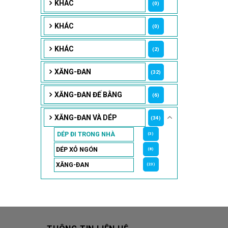
KHÁC
(0)
KHÁC
(0)
KHÁC
(2)
XĂNG-ĐAN
(32)
XĂNG-ĐAN ĐẾ BẰNG
(6)
XĂNG-ĐAN VÀ DÉP
(34)
DÉP ĐI TRONG NHÀ
(3)
DÉP XỎ NGÓN
(8)
XĂNG-ĐAN
(23)