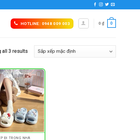
0
0
₫
HOTLINE: 0948 009 003
all 3 results
ÉP ĐI TRONG NHÀ