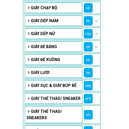
GIÀY CHẠY BỘ
(2)
GIÀY DÉP NAM
(8)
GIÀY DÉP NỮ
(76)
GIÀY ĐẾ BẰNG
(6)
GIÀY ĐẾ XUỒNG
(3)
GIÀY LƯỜI
(6)
GIÀY SỤC & GIÀY BÚP BÊ
(36)
GIÀY THỂ THAO/ SNEAKER
(67)
GIÀY THỂ THAO/
(4)
SNEAKERS