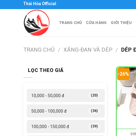
Skip
Hòa - Thái Hòa Official
to
content
TRANG CHỦ
CỬA HÀNG
GIỚI THIỆU
TRANG CHỦ
/
XĂNG-ĐAN VÀ DÉP
/
DÉP 
LỌC THEO GIÁ
-26%
10,000 - 50,000 đ
(20)
50,000 - 100,000 đ
(36)
100,000 - 150,000 đ
(39)
DÉ