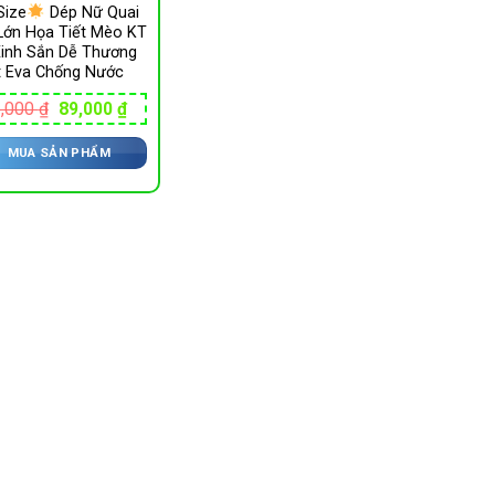
Size
Dép Nữ Quai
Lớn Họa Tiết Mèo KT
Xinh Sắn Dễ Thương
t Eva Chống Nước
Giá
Giá
,000
₫
89,000
₫
gốc
hiện
là:
tại
MUA SẢN PHẨM
115,000 ₫.
là:
89,000 ₫.