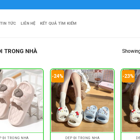
TIN TỨC
LIÊN HỆ
KẾT QUẢ TÌM KIẾM
ĐI TRONG NHÀ
Showing 
-24%
-23%
P ĐI TRONG NHÀ
DÉP ĐI TRONG NHÀ
D