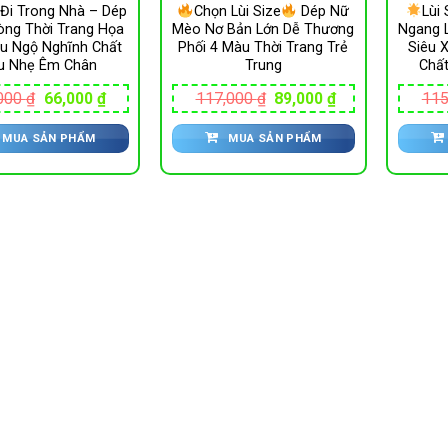
Đi Trong Nhà – Dép
Chọn Lùi Size
Dép Nữ
Lùi 
òng Thời Trang Họa
Mèo Nơ Bản Lớn Dễ Thương
Ngang 
âu Ngộ Nghĩnh Chất
Phối 4 Màu Thời Trang Trẻ
Siêu 
u Nhẹ Êm Chân
Trung
Chấ
Giá
Giá
Giá
Giá
000
₫
66,000
₫
117,000
₫
89,000
₫
115
gốc
hiện
gốc
hiện
là:
tại
là:
tại
MUA SẢN PHẨM
MUA SẢN PHẨM
89,000 ₫.
là:
117,000 ₫.
là:
66,000 ₫.
89,000 ₫.