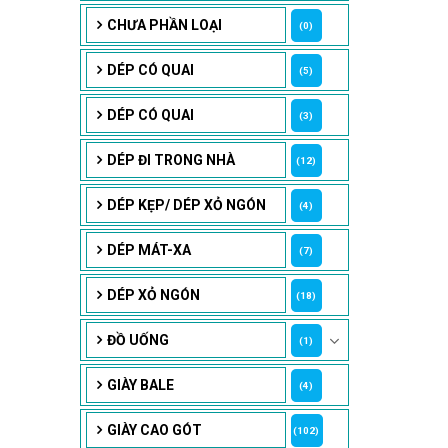
CHƯA PHẦN LOẠI
(0)
DÉP CÓ QUAI
(5)
DÉP CÓ QUAI
(3)
DÉP ĐI TRONG NHÀ
(12)
DÉP KẸP/ DÉP XỎ NGÓN
(4)
DÉP MÁT-XA
(7)
DÉP XỎ NGÓN
(18)
ĐỒ UỐNG
(1)
GIÀY BALE
(4)
GIÀY CAO GÓT
(102)