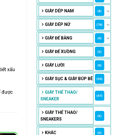
GIÀY DÉP NAM
(8)
GIÀY DÉP NỮ
(76)
GIÀY ĐẾ BẰNG
(6)
GIÀY ĐẾ XUỒNG
(3)
GIÀY LƯỜI
(6)
iết xấu
GIÀY SỤC & GIÀY BÚP BÊ
(36)
ể được
GIÀY THỂ THAO/
(67)
SNEAKER
GIÀY THỂ THAO/
(4)
SNEAKERS
KHÁC
(0)