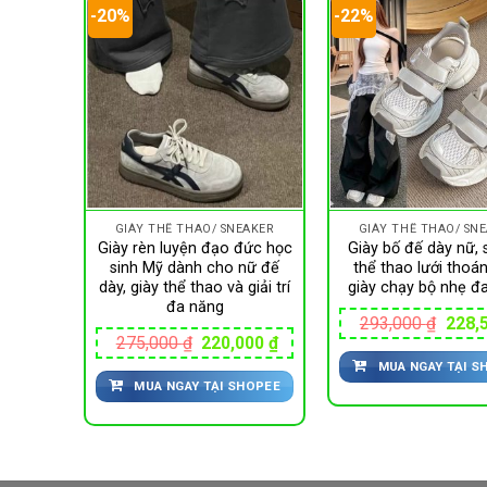
-20%
-22%
EAKER
GIÀY THỂ THAO/ SNEAKER
GIÀY THỂ THAO/ SN
ữ, mặt
Giày rèn luyện đạo đức học
Giày bố đế dày nữ, 
ng khí,
sinh Mỹ dành cho nữ đế
thể thao lưới thoán
g tăng
dày, giày thể thao và giải trí
giày chạy bộ nhẹ đ
đa năng
Giá
293,000
₫
228,
gốc
Giá
Giá
Giá
960
₫
275,000
₫
220,000
₫
là:
hiện
gốc
hiện
MUA NGAY TẠI S
293,0
tại
là:
tại
HOPEE
MUA NGAY TẠI SHOPEE
00 ₫.
là:
275,000 ₫.
là:
210,960 ₫.
220,000 ₫.