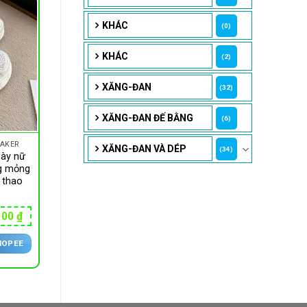
KHÁC
(0)
KHÁC
(2)
XĂNG-ĐAN
(32)
XĂNG-ĐAN ĐẾ BẰNG
(6)
EAKER
XĂNG-ĐAN VÀ DÉP
(34)
dày nữ
g mỏng
 thao
Giá
100
₫
hiện
tại
HOPEE
00 ₫.
là:
226,100 ₫.