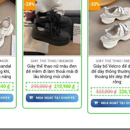
-28%
-30%
EAKER
GIÀY THỂ THAO/ SNEAKER
GIÀY THỂ THAO/ SN
sandal
Giày thể thao nữ màu đen
Giày bố Velcro đế 
g khí,
đế mềm đi làm thoải mái đi
đế dày thông thườn
a năng
lâu không mỏi chân
thoáng khí dép thể
rỗng
Giá
Giá
Giá
540
₫
293,000
₫
210,960
₫
hiện
gốc
hiện
Giá
323,000
₫
226,
tại
là:
tại
gốc
HOPEE
MUA NGAY TẠI SHOPEE
00 ₫.
là:
293,000 ₫.
là:
là:
228,540 ₫.
210,960 ₫.
MUA NGAY TẠI S
323,0