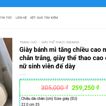
 Hòa Official
TIN TỨC
LIÊN HỆ
KẾT QUẢ TÌM KIẾM
TRANG CHỦ
/
GIÀY THỂ THAO/ SNEAKER
Giày bánh mì tăng chiều cao 
chân trắng, giày thể thao cao
nữ sinh viên đế dày
Giá
Gi
305,000
₫
259,250
₫
gốc
hi
là:
tạ
Chiều dài chân (cm) Size giày (EU)
22.0 cm 35
305,000 ₫.
là: