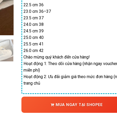
22.5 cm 36
25
23.0 cm 36–37
23.5 cm 37
24.0 cm 38
24.5 cm 39
25.0 cm 40
25.5 cm 41
26.0 cm 42
Chào mừng quý khách đến cửa hàng!
Hoạt động 1: Theo dõi cửa hàng (nhận ngay vouche
miễn phí)
Hoạt động 2: Ưu đãi giảm giá theo mức đơn hàng (n
trang chủ
MUA NGAY TẠI SHOPEE