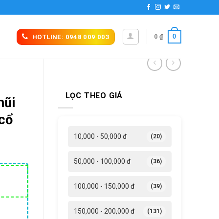
0
0
₫
HOTLINE: 0948 009 003
LỌC THEO GIÁ
mũi
 cổ
10,000 - 50,000 đ
(20)
50,000 - 100,000 đ
(36)
á
100,000 - 150,000 đ
(39)
ện
i
150,000 - 200,000 đ
(131)