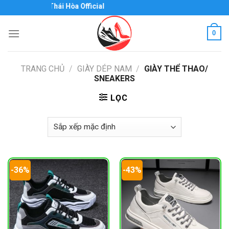
Skip
ày Biên Hòa - Thái Hòa Official
to
content
0
TRANG CHỦ
/
GIÀY DÉP NAM
/
GIÀY THỂ THAO/
SNEAKERS
LỌC
-36%
-43%