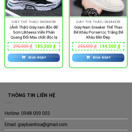
GIÀY THỂ THAO/ SNEAKERS
GIÀY THỂ THAO/ SNEAKERS
(Ảnh Thật) Giày nam độn đế
Giày Nam Sneaker Thể Thao
5cm LBiteess Viền Phản
Đế Khâu Porserrcc Trắng Đế
Quang Đổi Màu chất độc lạ
Khâu Bền Đẹp
Giá
Giá
Giá
Giá
290,000
₫
185,500
₫
255,000
₫
144,500
₫
gốc
hiện
gốc
hiện
là:
tại
là:
tại
MUA NGAY
MUA NGAY
290,000 ₫.
là:
255,000 ₫.
là:
185,500 ₫.
144,5
THÔNG TIN LIÊN HỆ
Hotline: 0948 009 003
Email: giaybienhoa@gmail.com