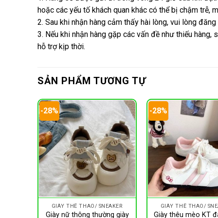
hoặc các yếu tố khách quan khác có thể bị chậm trễ,
2. Sau khi nhận hàng cảm thấy hài lòng, vui lòng đăng
3. Nếu khi nhận hàng gặp các vấn đề như thiếu hàng, s
hỗ trợ kịp thời.
SẢN PHẨM TƯƠNG TỰ
-28%
-28%
EAKER
GIÀY THỂ THAO/ SNEAKER
GIÀY THỂ THAO/ SN
hao đế
Giày nữ thông thường giày
Giày thêu mèo KT đ