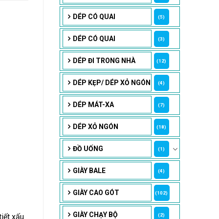
DÉP CÓ QUAI
(5)
DÉP CÓ QUAI
(3)
DÉP ĐI TRONG NHÀ
(12)
DÉP KẸP/ DÉP XỎ NGÓN
(4)
DÉP MÁT-XA
(7)
DÉP XỎ NGÓN
(18)
ĐỒ UỐNG
(1)
GIÀY BALE
(4)
GIÀY CAO GÓT
(102)
GIÀY CHẠY BỘ
iết xấu
(2)