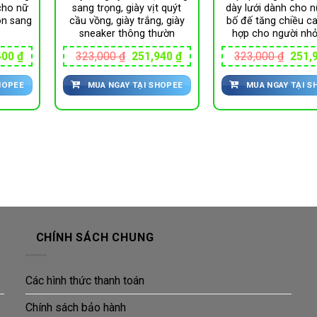
cho nữ
sang trọng, giày vịt quýt
dày lưới dành cho n
òn sang
cầu vồng, giày trắng, giày
bố đế tăng chiều c
sneaker thông thườn
hợp cho người nh
Giá
Giá
Giá
Giá
400
₫
323,000
₫
251,940
₫
323,000
₫
251,
hiện
gốc
hiện
gốc
tại
là:
tại
là:
HOPEE
MUA NGAY TẠI SHOPEE
MUA NGAY TẠI S
00 ₫.
là:
323,000 ₫.
là:
323,0
212,400 ₫.
251,940 ₫.
CHÍNH SÁCH CHUNG
Các hình thức thanh toán
Chính sách bảo hành