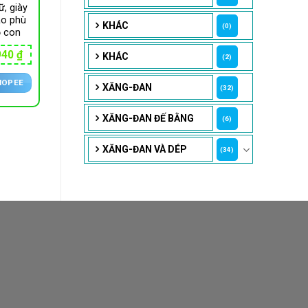
ữ, giày
ao phù
KHÁC
(0)
ỏ con
Giá
940
₫
KHÁC
(2)
hiện
tại
HOPEE
00 ₫.
là:
XĂNG-ĐAN
(32)
251,940 ₫.
XĂNG-ĐAN ĐẾ BẰNG
(6)
XĂNG-ĐAN VÀ DÉP
(34)