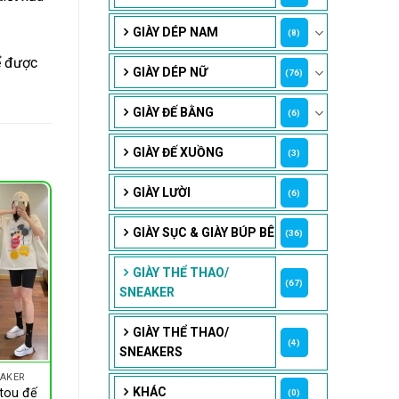
GIÀY DÉP NAM
(8)
ể được
GIÀY DÉP NỮ
(76)
GIÀY ĐẾ BẰNG
(6)
GIÀY ĐẾ XUỒNG
(3)
GIÀY LƯỜI
(6)
GIÀY SỤC & GIÀY BÚP BÊ
(36)
GIÀY THỂ THAO/
(67)
SNEAKER
GIÀY THỂ THAO/
(4)
SNEAKERS
EAKER
KHÁC
tou đế
(0)