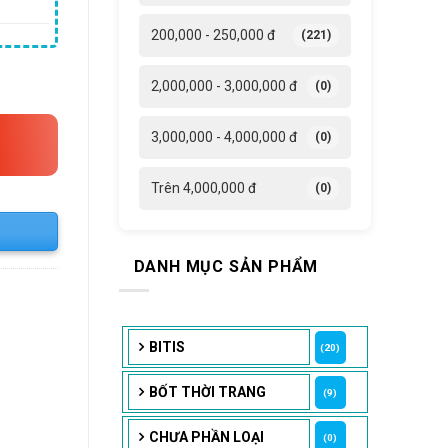
i
200,000 - 250,000 đ
(221)
3,640 ₫.
n mùa xuân dành cho học sinh giày cao gót vô hìn số lượng
2,000,000 - 3,000,000 đ
(0)
3,000,000 - 4,000,000 đ
(0)
Trên 4,000,000 đ
(0)
DANH MỤC SẢN PHẨM
BITIS
(20)
BỐT THỜI TRANG
(9)
CHƯA PHẦN LOẠI
(0)