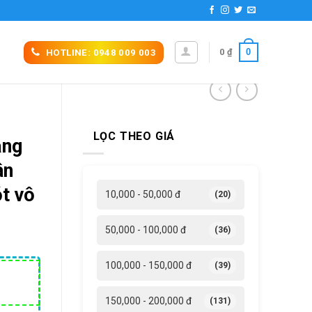
0
0
₫
HOTLINE: 0948 009 003
LỌC THEO GIÁ
ắng
ân
t vô
10,000 - 50,000 đ
(20)
50,000 - 100,000 đ
(36)
100,000 - 150,000 đ
(39)
á
ện
150,000 - 200,000 đ
(131)