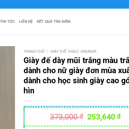
Thái Hòa Official
TIN TỨC
LIÊN HỆ
KẾT QUẢ TÌM KIẾM
TRANG CHỦ
/
GIÀY THỂ THAO/ SNEAKER
Giày đế dày mũi trắng màu tr
dành cho nữ giày đơn mùa xu
dành cho học sinh giày cao gó
hìn
Giá
Gi
373,000
₫
253,640
₫
gốc
hi