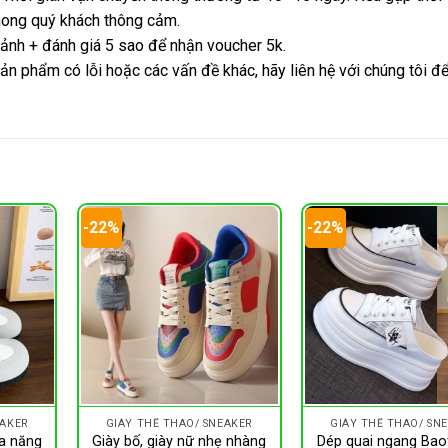
 mong quý khách thông cảm.
 ảnh + đánh giá 5 sao để nhận voucher 5k.
ản phẩm có lỗi hoặc các vấn đề khác, hãy liên hệ với chúng tôi đ
-22%
-22%
EAKER
GIÀY THỂ THAO/ SNEAKER
GIÀY THỂ THAO/ SN
a năng
Giày bố, giày nữ nhẹ nhàng
Dép quai ngang Bao