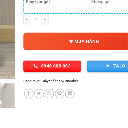
là:
tạ
Giày cao gót
Không gót
373,000 ₫.
là:
25
Giày đế dày mũi trắng màu trắng dành cho nữ giày đơ
MUA HÀNG
0948 009 003
ZALO
Danh mục:
Giày thể thao/ sneaker