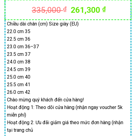
Giá
Giá
335,000
₫
261,300
₫
gốc
hiện
là:
tại
Chiều dài chân (cm) Size giày (EU)
22.0 cm 35
335,000 ₫.
là:
22.5 cm 36
261,300
23.0 cm 36–37
23.5 cm 37
24.0 cm 38
24.5 cm 39
25.0 cm 40
25.5 cm 41
26.0 cm 42
Chào mừng quý khách đến cửa hàng!
Hoạt động 1: Theo dõi cửa hàng (nhận ngay voucher 5k
miễn phí)
Hoạt động 2: Ưu đãi giảm giá theo mức đơn hàng (nhận
tại trang chủ