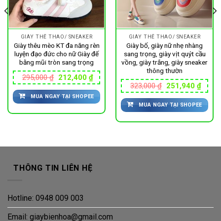
GIÀY THỂ THAO/ SNEAKER
GIÀY THỂ THAO/ SNEAKER
Giày thêu mèo KT đa năng rèn
Giày bố, giày nữ nhẹ nhàng
luyện đạo đức cho nữ Giày đế
sang trọng, giày vịt quýt cầu
bằng mũi tròn sang trọng
vồng, giày trắng, giày sneaker
thông thườn
Giá
Giá
295,000
₫
212,400
₫
gốc
hiện
Giá
Giá
323,000
₫
251,940
₫
là:
tại
gốc
hiện
MUA NGAY TẠI SHOPEE
295,000 ₫.
là:
là:
tại
160 ₫.
212,400 ₫.
MUA NGAY TẠI SHOPEE
323,000 ₫.
là:
251,9
THÔNG TIN LIÊN HỆ
Hotline: 0948 009 003
Email: giaybienhoa@gmail.com