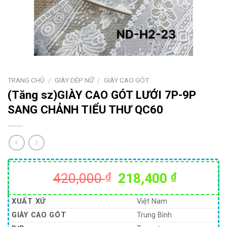
TRANG CHỦ
/
GIÀY DÉP NỮ
/
GIÀY CAO GÓT
(Tăng sz)GIÀY CAO GÓT LƯỚI 7P-9P
SANG CHẢNH TIỂU THƯ QC60
Giá
Giá
420,000
₫
218,400
₫
gốc
hiện
là:
tại
XUẤT XỨ
Việt Nam
420,000 ₫.
là:
GIÀY CAO GÓT
Trung Bình