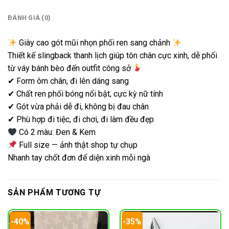
ĐÁNH GIÁ (0)
Giày cao gót mũi nhọn phối ren sang chảnh
Thiết kế slingback thanh lịch giúp tôn chân cực xinh, dễ phối
từ váy bánh bèo đến outfit công sở
✔ Form ôm chân, đi lên dáng sang
✔ Chất ren phối bóng nổi bật, cực kỳ nữ tính
✔ Gót vừa phải dễ đi, không bị đau chân
✔ Phù hợp đi tiệc, đi chơi, đi làm đều đẹp
Có 2 màu: Đen & Kem
Full size — ảnh thật shop tự chụp
Nhanh tay chốt đơn để diện xinh mỗi ngà
SẢN PHẨM TƯƠNG TỰ
-40%
-35%