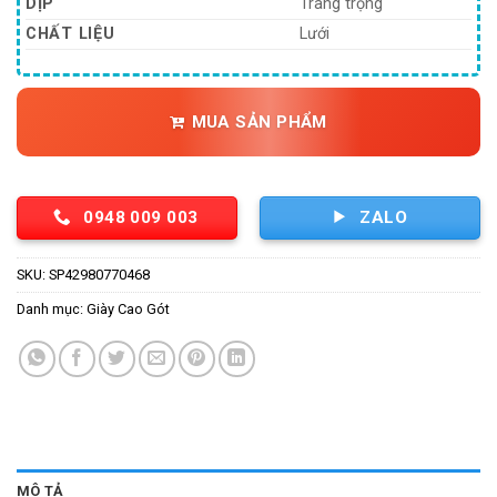
218,400
DỊP
Trang trọng
CHẤT LIỆU
Lưới
MUA SẢN PHẨM
0948 009 003
ZALO
SKU:
SP42980770468
Danh mục:
Giày Cao Gót
MÔ TẢ