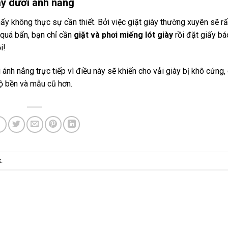
ày dưới ánh nắng
y không thực sự cần thiết. Bởi việc giặt giày thường xuyên sẽ rấ
 quá bẩn, bạn chỉ cần
giặt và phơi miếng lót giày
rồi đặt giấy b
i!
 ánh nắng trực tiếp vì điều này sẽ khiến cho vải giày bị khô cứng,
độ bền và mẫu cũ hơn.
k
.