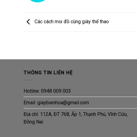
Các cách mix đồ cùng giày thể thao
THÔNG TIN LIÊN HỆ
Hotline: 0948 009 003
Email: giaybienhoa@gmail.com
Địa chỉ: 112A, ĐT 768, Ấp 1, Thạnh Phú, Vĩnh Cửu,
Đồng Nai