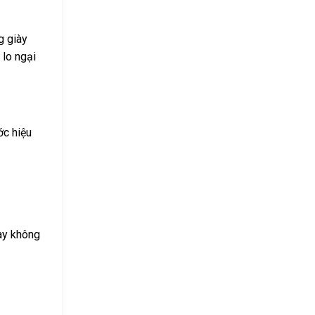
g giày
 lo ngại
ớc hiệu
iày không