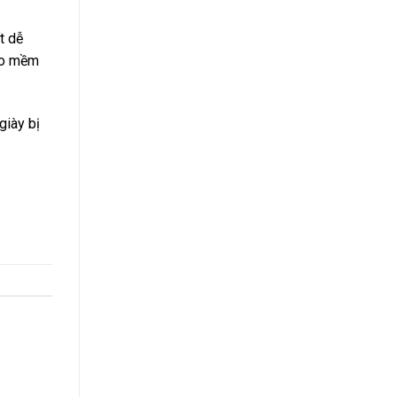
t dễ
áo mềm
giày bị