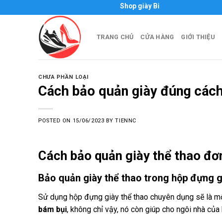
Skip
Shop giày Biên Hòa - Thái Hòa Offici
to
content
TRANG CHỦ
CỬA HÀNG
GIỚI THIỆU
CHƯA PHẦN LOẠI
Cách bảo quản giày đúng các
POSTED ON
15/06/2023
BY
TIENNC
Cách bảo quản
giày thể thao
đơn
Bảo quản giày thể thao trong hộp đựng g
Sử dụng hộp đựng giày thể thao chuyên dụng sẽ là m
bám bụi
, không chỉ vậy, nó còn giúp cho ngôi nhà của