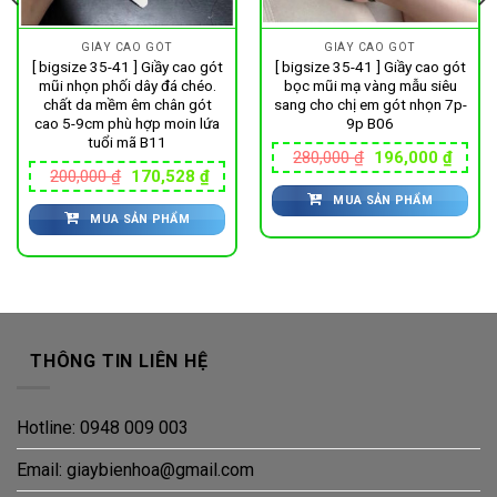
GIÀY CAO GÓT
GIÀY CAO GÓT
[ bigsize 35-41 ] Giầy cao gót
[ bigsize 35-41 ] Giầy cao gót
mũi nhọn phối dây đá chéo.
bọc mũi mạ vàng mẫu siêu
chất da mềm êm chân gót
sang cho chị em gót nhọn 7p-
cao 5-9cm phù hợp moin lứa
9p B06
tuổi mã B11
Giá
Giá
280,000
₫
196,000
₫
gốc
hiện
Giá
Giá
200,000
₫
170,528
₫
là:
tại
gốc
hiện
MUA SẢN PHẨM
280,000 ₫.
là:
là:
tại
000 ₫.
196,0
MUA SẢN PHẨM
200,000 ₫.
là:
170,528 ₫.
THÔNG TIN LIÊN HỆ
Hotline: 0948 009 003
Email: giaybienhoa@gmail.com