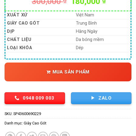
Giá
Giá
300,000
₫
180,000
₫
gốc
hiện
là:
tại
XUẤT XỨ
Việt Nam
300,000 ₫.
là:
GIÀY CAO GÓT
Trung Bình
180,000
DỊP
Hằng Ngày
CHẤT LIỆU
Da bóng mềm
LOẠI KHÓA
Dép
MUA SẢN PHẨM
0948 009 003
ZALO
SKU:
SP43600690229
Danh mục:
Giày Cao Gót