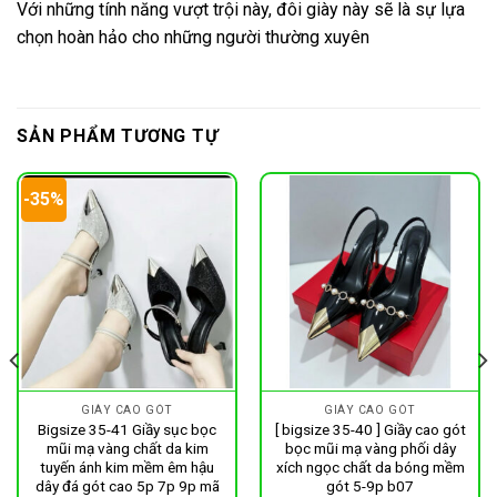
Với những tính năng vượt trội này, đôi giày này sẽ là sự lựa
chọn hoàn hảo cho những người thường xuyên
SẢN PHẨM TƯƠNG TỰ
-35%
GIÀY CAO GÓT
GIÀY CAO GÓT
Bigsize 35-41 Giầy sục bọc
[ bigsize 35-40 ] Giầy cao gót
mũi mạ vàng chất da kim
bọc mũi mạ vàng phối dây
tuyến ánh kim mềm êm hậu
xích ngọc chất da bóng mềm
dây đá gót cao 5p 7p 9p mã
gót 5-9p b07