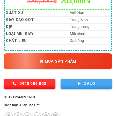
Giá
Giá
350,000
₫
203,000
₫
gốc
hiện
là:
tại
XUẤT XỨ
Việt Nam
350,000 ₫.
là:
GIÀY CAO GÓT
Trung Bình
203,000
DỊP
Trang trọng
LOẠI MŨI GIÀY
Mũi nhọn
CHẤT LIỆU
Da bóng
MUA SẢN PHẨM
0948 009 003
ZALO
SKU:
SP26418970783
Danh mục:
Giày Cao Gót