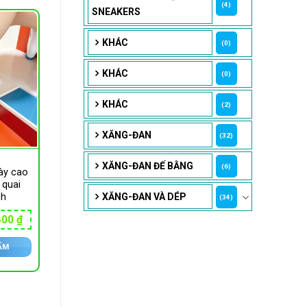
(4)
SNEAKERS
KHÁC
(0)
KHÁC
(0)
KHÁC
(2)
XĂNG-ĐAN
(32)
XĂNG-ĐAN ĐẾ BẰNG
(6)
ày cao
 quai
XĂNG-ĐAN VÀ DÉP
ch
(34)
Giá
400
₫
hiện
tại
ẨM
00 ₫.
là:
179,400 ₫.