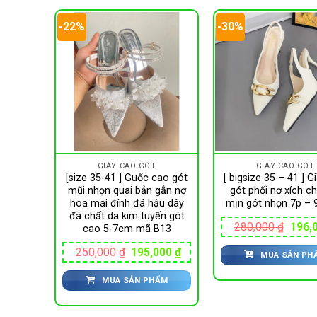
-22%
-30%
GIÀY CAO GÓT
GIÀY CAO GÓT
 nhọn
[size 35-41 ] Guốc cao gót
[ bigsize 35 – 41 ] G
t chất
mũi nhọn quai bản gắn nơ
gót phối nơ xích c
ót 5-7
hoa mai đính đá hậu dây
mịn gót nhọn 7p – 
đá chất da kim tuyến gót
Giá
280,000
₫
196,
cao 5-7cm mã B13
gốc
là:
Giá
Giá
250,000
₫
195,000
₫
MUA SẢN PH
280,0
gốc
hiện
ẨM
là:
tại
MUA SẢN PHẨM
250,000 ₫.
là:
195,000 ₫.