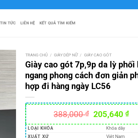
TIN TỨC
LIÊN HỆ
KẾT QUẢ TÌM KIẾM
TRANG CHỦ
/
GIÀY DÉP NỮ
/
GIÀY CAO GÓT
Giày cao gót 7p,9p da lỳ phối
ngang phong cách đơn giản p
hợp đi hàng ngày LC56
Giá
Gi
388,000
₫
205,640
₫
gốc
hi
là:
tạ
LOẠI KHÓA
Khóa dây
388,000 ₫.
là:
XUẤT XỨ
Việt Nam