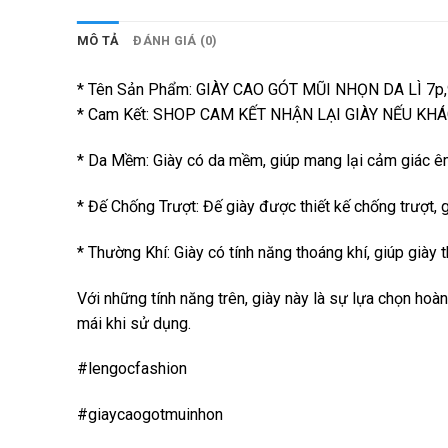
MÔ TẢ
ĐÁNH GIÁ (0)
* Tên Sản Phẩm: GIÀY CAO GÓT MŨI NHỌN DA LÌ 7p,
* Cam Kết: SHOP CAM KẾT NHẬN LẠI GIÀY NẾU K
* Da Mềm: Giày có da mềm, giúp mang lại cảm giác êm
* Đế Chống Trượt: Đế giày được thiết kế chống trượt, 
* Thường Khí: Giày có tính năng thoáng khí, giúp giày 
Với những tính năng trên, giày này là sự lựa chọn ho
mái khi sử dụng.
#lengocfashion
#giaycaogotmuinhon