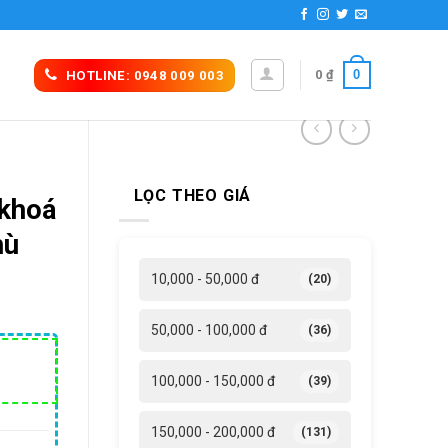
0
0
₫
HOTLINE: 0948 009 003
LỌC THEO GIÁ
 khoá
hù
10,000 - 50,000 đ
(20)
50,000 - 100,000 đ
(36)
á
100,000 - 150,000 đ
(39)
ện
i
150,000 - 200,000 đ
(131)