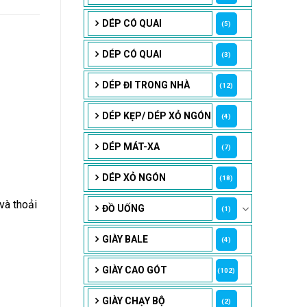
DÉP CÓ QUAI
(5)
DÉP CÓ QUAI
(3)
DÉP ĐI TRONG NHÀ
(12)
DÉP KẸP/ DÉP XỎ NGÓN
(4)
DÉP MÁT-XA
(7)
DÉP XỎ NGÓN
(18)
và thoải
ĐỒ UỐNG
(1)
GIÀY BALE
(4)
GIÀY CAO GÓT
(102)
GIÀY CHẠY BỘ
(2)