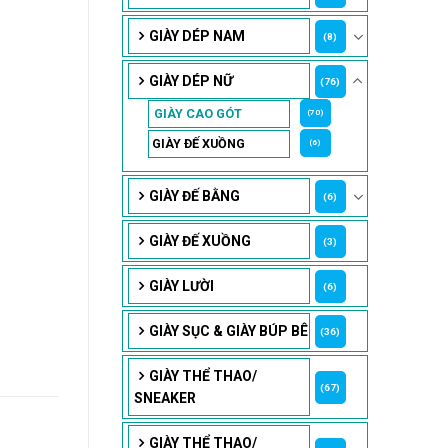
GIÀY DÉP NAM
(8)
GIÀY DÉP NỮ
(76)
GIÀY CAO GÓT
(70)
GIÀY ĐẾ XUỒNG
(6)
GIÀY ĐẾ BẰNG
(6)
GIÀY ĐẾ XUỒNG
(3)
GIÀY LƯỜI
(6)
GIÀY SỤC & GIÀY BÚP BÊ
(36)
GIÀY THỂ THAO/
(67)
SNEAKER
GIÀY THỂ THAO/