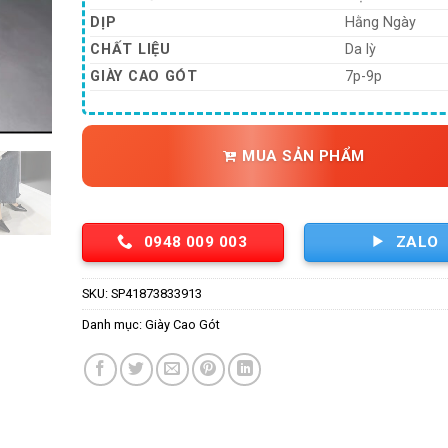
20
DỊP
Hằng Ngày
CHẤT LIỆU
Da lỳ
GIÀY CAO GÓT
7p-9p
MUA SẢN PHẨM
0948 009 003
ZALO
SKU:
SP41873833913
Danh mục:
Giày Cao Gót