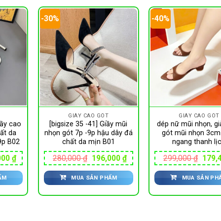
-30%
-40%
GIÀY CAO GÓT
GIÀY CAO GÓT
iầy cao
[bigsize 35 -41] Giầy mũi
dép nữ mũi nhọn, gi
hất da
nhọn gót 7p -9p hậu dây đá
gót mũi nhọn 3cm
9p B02
chất da mịn B01
ngang thanh lị
Giá
Giá
Giá
Giá
000
₫
280,000
₫
196,000
₫
299,000
₫
179,
hiện
gốc
hiện
gốc
tại
là:
tại
là:
ẨM
MUA SẢN PHẨM
MUA SẢN PH
00 ₫.
là:
280,000 ₫.
là:
299,0
196,000 ₫.
196,000 ₫.