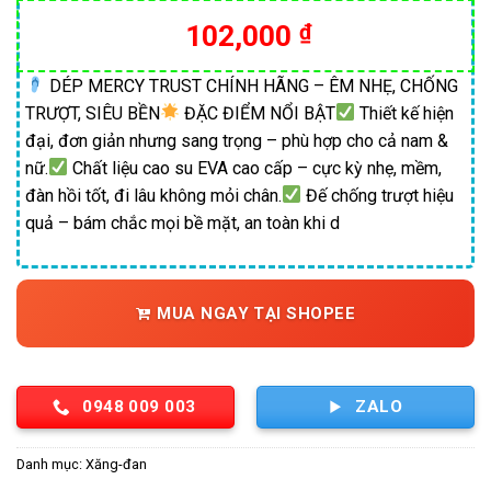
102,000
₫
DÉP MERCY TRUST CHÍNH HÃNG – ÊM NHẸ, CHỐNG
TRƯỢT, SIÊU BỀN
ĐẶC ĐIỂM NỔI BẬT
Thiết kế hiện
đại, đơn giản nhưng sang trọng – phù hợp cho cả nam &
nữ.
Chất liệu cao su EVA cao cấp – cực kỳ nhẹ, mềm,
đàn hồi tốt, đi lâu không mỏi chân.
Đế chống trượt hiệu
quả – bám chắc mọi bề mặt, an toàn khi d
MUA NGAY TẠI SHOPEE
0948 009 003
ZALO
Danh mục:
Xăng-đan