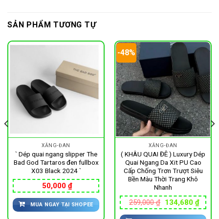
SẢN PHẨM TƯƠNG TỰ
-48%
XĂNG-ĐAN
XĂNG-ĐAN
` Dép quai ngang slipper The
( KHÂU QUAI ĐÊ ) Luxury Dép
Bad God Tartaros đen fullbox
Quai Ngang Da Xit PU Cao
X03 Black 2024 `
Cấp Chống Trơn Trượt Siêu
Bền Màu Thời Trang Khô
50,000
₫
Nhanh
Giá
Giá
259,000
₫
134,680
₫
MUA NGAY TẠI SHOPEE
gốc
hiện
là:
tại