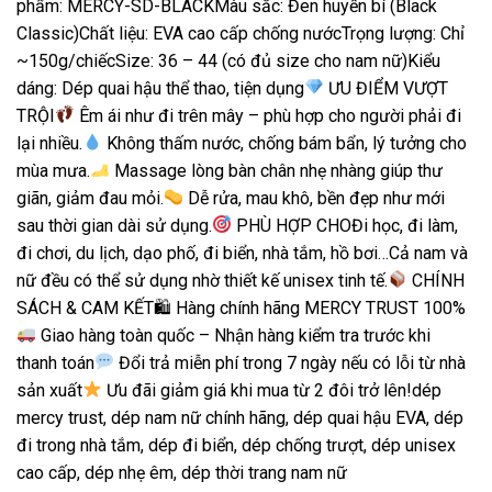
phẩm: MERCY-SD-BLACKMàu sắc: Đen huyền bí (Black
Classic)Chất liệu: EVA cao cấp chống nướcTrọng lượng: Chỉ
~150g/chiếcSize: 36 – 44 (có đủ size cho nam nữ)Kiểu
dáng: Dép quai hậu thể thao, tiện dụng
ƯU ĐIỂM VƯỢT
TRỘI
Êm ái như đi trên mây – phù hợp cho người phải đi
lại nhiều.
Không thấm nước, chống bám bẩn, lý tưởng cho
mùa mưa.
Massage lòng bàn chân nhẹ nhàng giúp thư
giãn, giảm đau mỏi.
Dễ rửa, mau khô, bền đẹp như mới
sau thời gian dài sử dụng.
PHÙ HỢP CHOĐi học, đi làm,
đi chơi, du lịch, dạo phố, đi biển, nhà tắm, hồ bơi…Cả nam và
nữ đều có thể sử dụng nhờ thiết kế unisex tinh tế.
CHÍNH
SÁCH & CAM KẾT🛍 Hàng chính hãng MERCY TRUST 100%
Giao hàng toàn quốc – Nhận hàng kiểm tra trước khi
thanh toán
Đổi trả miễn phí trong 7 ngày nếu có lỗi từ nhà
sản xuất
Ưu đãi giảm giá khi mua từ 2 đôi trở lên!dép
mercy trust, dép nam nữ chính hãng, dép quai hậu EVA, dép
đi trong nhà tắm, dép đi biển, dép chống trượt, dép unisex
cao cấp, dép nhẹ êm, dép thời trang nam nữ