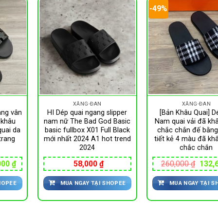
-49%
XĂNG-ĐAN
XĂNG-ĐAN
ang vân
HI Dép quai ngang slipper
[Bản Khâu Quai] D
 khâu
nam nữ The Bad God Basic
Nam quai vải đã khâ
quai da
basic fullbox X01 Full Black
chắc chắn đế bằng
trang
mới nhất 2024 A1 hot trend
tiết kẻ 4 màu đã kh
2024
chắc chắn
Giá
Giá
000
₫
58,000
₫
260,000
₫
132,
hiện
gốc
tại
là:
HOPEE
MUA NGAY TẠI SHOPEE
MUA NGAY TẠI S
00 ₫.
là:
260,0
135,000 ₫.