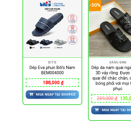
-50%
BITIS
XĂNG-ĐAN
 da nam
Dép Eva phun Biti’s Nam
Dép da nam quai ng
ợc làm
BEM004000
3D vảy rồng. Được
ng,da
quai đế chắc chắn, 
188,000
₫
cao su
bóng phối với mọi 
ợt
phục
MUA NGAY TẠI SHOPEE
Giá
Giá
000
₫
269,000
₫
135,
hiện
gốc
tại
là:
HOPEE
MUA NGAY TẠI S
00 ₫.
là:
269,0
135,000 ₫.