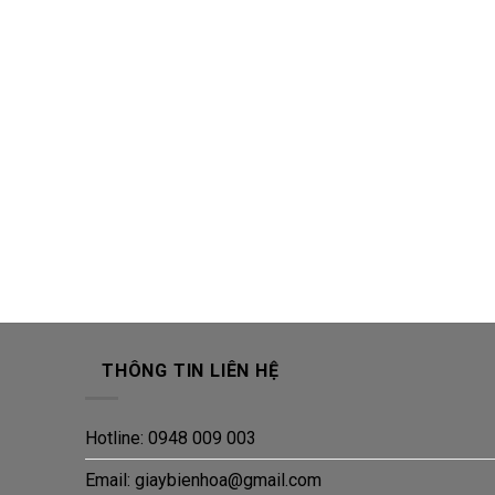
THÔNG TIN LIÊN HỆ
Hotline: 0948 009 003
Email: giaybienhoa@gmail.com