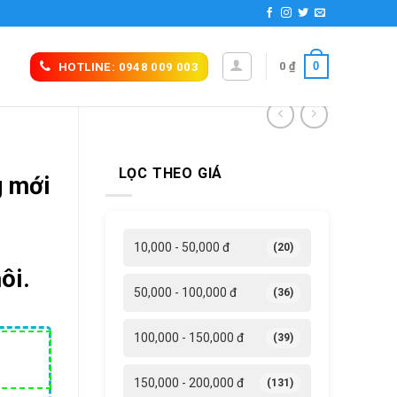
0
0
₫
HOTLINE: 0948 009 003
LỌC THEO GIÁ
g mới
10,000 - 50,000 đ
(20)
ôi.
50,000 - 100,000 đ
(36)
100,000 - 150,000 đ
(39)
á
ện
150,000 - 200,000 đ
(131)