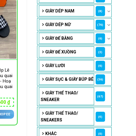
GIÀY DÉP NAM
(8)
GIÀY DÉP NỮ
(76)
GIÀY ĐẾ BẰNG
(6)
GIÀY ĐẾ XUỒNG
(3)
GIÀY LƯỜI
(6)
ép Lê
u quai
GIÀY SỤC & GIÀY BÚP BÊ
(36)
- Hoạ
âu quai
GIÀY THỂ THAO/
(67)
SNEAKER
Giá
600
₫
hiện
tại
GIÀY THỂ THAO/
HOPEE
00 ₫.
là:
(4)
132,600 ₫.
SNEAKERS
KHÁC
(0)