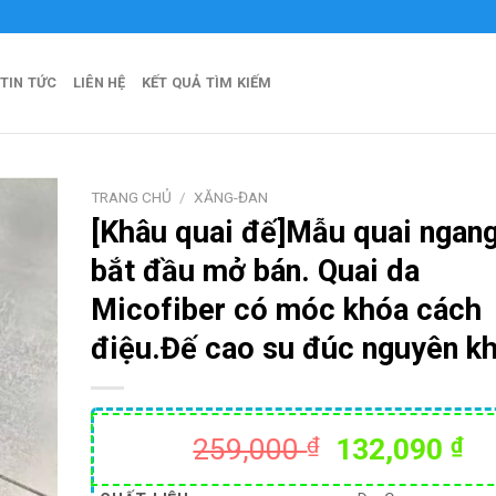
a Official
TIN TỨC
LIÊN HỆ
KẾT QUẢ TÌM KIẾM
TRANG CHỦ
/
XĂNG-ĐAN
[Khâu quai đế]Mẫu quai ngan
bắt đầu mở bán. Quai da
Micofiber có móc khóa cách
điệu.Đế cao su đúc nguyên kh
Giá
Gi
259,000
₫
132,090
₫
gốc
hi