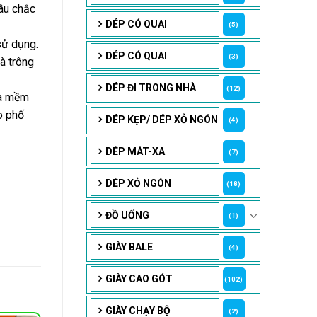
hâu chắc
DÉP CÓ QUAI
(5)
sử dụng.
DÉP CÓ QUAI
(3)
à trông
DÉP ĐI TRONG NHÀ
(12)
da mềm
o phố
DÉP KẸP/ DÉP XỎ NGÓN
(4)
DÉP MÁT-XA
(7)
DÉP XỎ NGÓN
(18)
ĐỒ UỐNG
(1)
GIÀY BALE
(4)
GIÀY CAO GÓT
(102)
GIÀY CHẠY BỘ
(2)