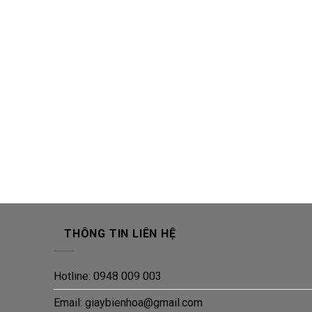
THÔNG TIN LIÊN HỆ
Hotline: 0948 009 003
Email: giaybienhoa@gmail.com