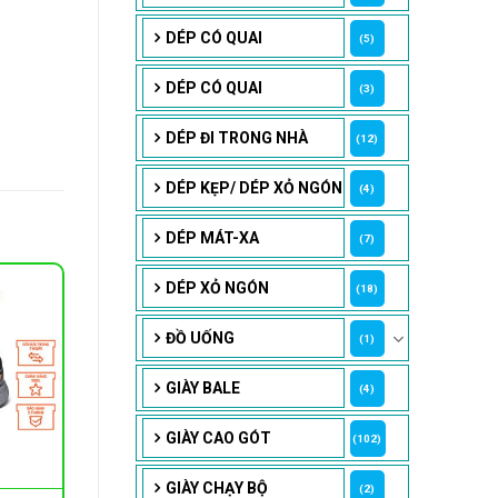
DÉP CÓ QUAI
(5)
DÉP CÓ QUAI
(3)
DÉP ĐI TRONG NHÀ
(12)
DÉP KẸP/ DÉP XỎ NGÓN
(4)
DÉP MÁT-XA
(7)
DÉP XỎ NGÓN
(18)
ĐỒ UỐNG
(1)
GIÀY BALE
(4)
GIÀY CAO GÓT
(102)
GIÀY CHẠY BỘ
(2)