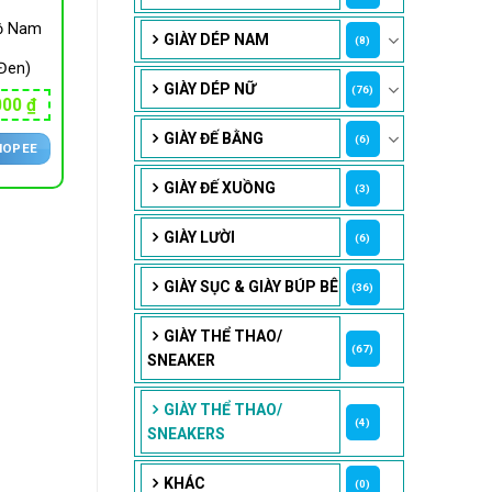
bộ Nam
GIÀY DÉP NAM
(8)
Đen)
GIÀY DÉP NỮ
(76)
Giá
000
₫
hiện
tại
GIÀY ĐẾ BẰNG
(6)
HOPEE
00 ₫.
là:
775,000 ₫.
GIÀY ĐẾ XUỒNG
(3)
GIÀY LƯỜI
(6)
GIÀY SỤC & GIÀY BÚP BÊ
(36)
GIÀY THỂ THAO/
(67)
SNEAKER
GIÀY THỂ THAO/
(4)
SNEAKERS
KHÁC
(0)