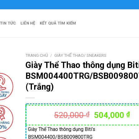
TIN TỨC
LIÊN HỆ
KẾT QUẢ TÌM KIẾM
TRANG CHỦ
/
GIÀY THỂ THAO/ SNEAKERS
Giày Thể Thao thông dụng Biti
BSM004400TRG/BSB00980
(Trắng)
Giá
Gi
520,000
₫
504,000
₫
gốc
hi
là:
tạ
Giày Thể Thao thông dụng Biti’s
BSM004400/BSB009800TRG
520,000 ₫.
là: