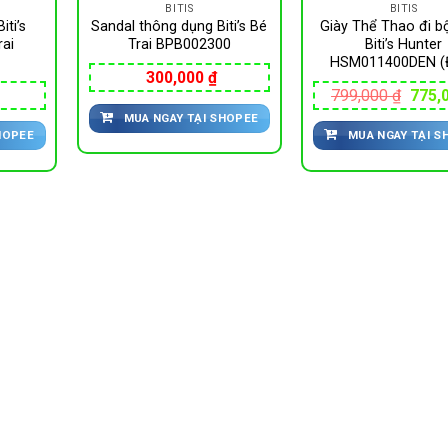
BITIS
BITIS
iti’s
Sandal thông dụng Biti’s Bé
Giày Thể Thao đi 
ai
Trai BPB002300
Biti’s Hunter
HSM011400DEN (
300,000
₫
Giá
799,000
₫
775,
gốc
MUA NGAY TẠI SHOPEE
là:
HOPEE
MUA NGAY TẠI S
799,0