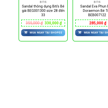
BITIS
BITIS
ti’s Bé
Sandal thông dụng Biti’s Bé
Sandal Eva Phun B
 35 đến
gái BEG001300 size 28 đến
Doraemon Bé Tr
33
BEB007122
Giá
Giá
355,000
₫
330,000
₫
285,000
₫
gốc
hiện
là:
tại
HOPEE
MUA NGAY TẠI SHOPEE
MUA NGAY TẠI S
355,000 ₫.
là:
330,000 ₫.