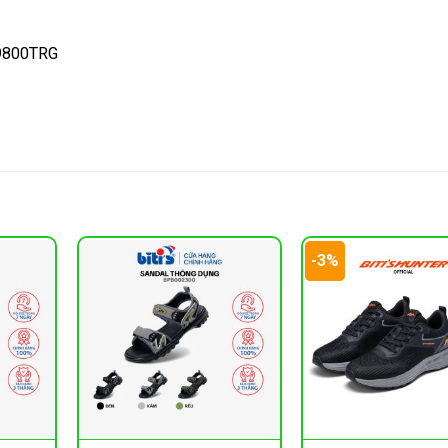
09800TRG
-3%