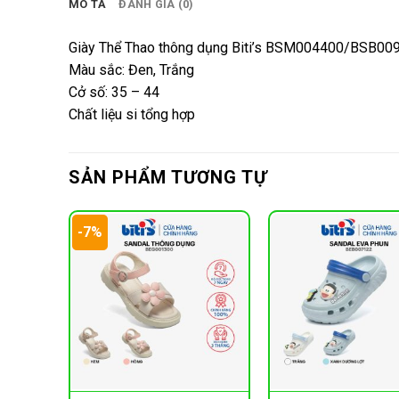
MÔ TẢ
ĐÁNH GIÁ (0)
Giày Thể Thao thông dụng Biti’s BSM004400/BSB0
Màu sắc: Đen, Trắng
Cở số: 35 – 44
Chất liệu si tổng hợp
SẢN PHẨM TƯƠNG TỰ
-7%