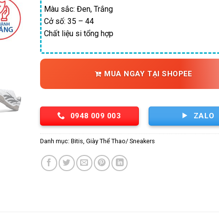
Màu sắc: Đen, Trắng
50
Cở số: 35 – 44
Chất liệu si tổng hợp
MUA NGAY TẠI SHOPEE
0948 009 003
ZALO
Danh mục:
Bitis
,
Giày Thể Thao/ Sneakers