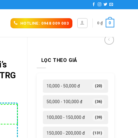
0
0
₫
HOTLINE: 0948 009 003
LỌC THEO GIÁ
’s
0TRG
10,000 - 50,000 đ
(20)
50,000 - 100,000 đ
(36)
á
100,000 - 150,000 đ
(39)
ện
i
150,000 - 200,000 đ
(131)