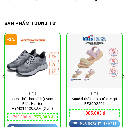
SẢN PHẨM TƯƠNG TỰ
-3%
BITIS
BITIS
Giày Thể Thao đi bộ Nam
Sandal thể thao Biti’s Bé gái
Biti’s Hunter
BEG002201
HSM011400XAM (Xám)
305,000
₫
Giá
Giá
799,000
₫
775,000
₫
gốc
hiện
MUA NGAY TẠI SHOPEE
là:
tại