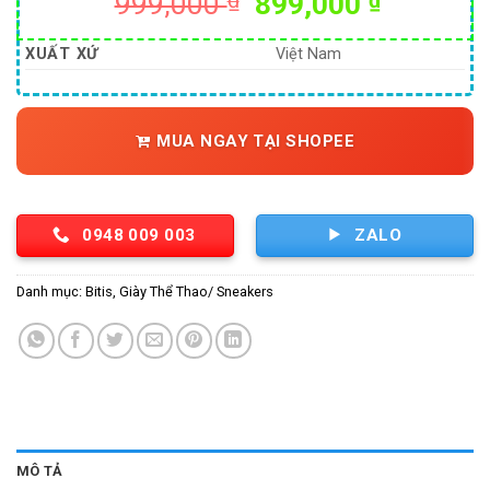
Giá
Giá
999,000
₫
899,000
₫
gốc
hiện
là:
tại
XUẤT XỨ
Việt Nam
999,000 ₫.
là:
899,000
MUA NGAY TẠI SHOPEE
0948 009 003
ZALO
Danh mục:
Bitis
,
Giày Thể Thao/ Sneakers
MÔ TẢ