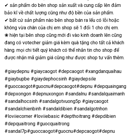
✔ sản phẩm do bên shop sản xuất và cung cấp lên đảm
bảo kĩ về chất lượng cũng như độ bền của sản phẩm.
✔ bất cứ sản phẩm nào bên shop bán ra lếu có lỗi hoặc
không vừa chân của chị em shop sẽ 1 đổi 1 cho chị em.
❀ hiện tại bên shop cũng mới đi vào kinh doanh lên cũng
đang có votecher giảm giá kèm quà tặng cho tất cả khách
hàng. mọi chi tiết quý khách có thể nhắn tin cho shop để
được nhận mã giảm giá cũng như được shop tư vấn thêm.
#giaydepnu #giaycaogot #depcaogot #xangdanquaihau
#giaybupbe #giaydephocsinh #giaydepsile
#guoccaogot#guocnu#depcaogot#depnu #depquaingang
#depxongon #depnuxongon #sandalnu #sandalquaimanh
#sandalhocsinh #sandalgotvuong5p #giaycaogot
#sandalchienbinh #sandaldibien #sandalgotnhon
#loviiecorner #loviiebasic #depthoitrang #depdibien
#depquaitrong #guocquaitrong
#sandal7p#guoccaogot#guocnu#depcaogot#depnu