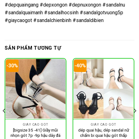
#depquaingang #depxongon #depnuxongon #sandalnu
#sandalquaimanh #sandalhocsinh #sandalgotvuong5p
#giaycaogot #sandalchienbinh #sandaldibien
SẢN PHẨM TƯƠNG TỰ
-30%
-40%
GIÀY CAO GÓT
GIÀY CAO GÓT
[bigsize 35 -41] Giầy mũi
dép quai hậu, dép sandal nữ
nhọn gót 7p -9p hậu dây đá
chấm bi quai hậu gót thấp