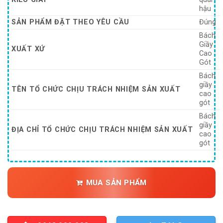
hậu
SẢN PHẨM ĐẶT THEO YÊU CẦU
Đúng
Bách
Giầy
XUẤT XỨ
Cao
Gót
Bách
giầy
TÊN TỔ CHỨC CHỊU TRÁCH NHIỆM SẢN XUẤT
cao
gót
Bách
giầy
ĐỊA CHỈ TỔ CHỨC CHỊU TRÁCH NHIỆM SẢN XUẤT
cao
gót
MUA SẢN PHẨM