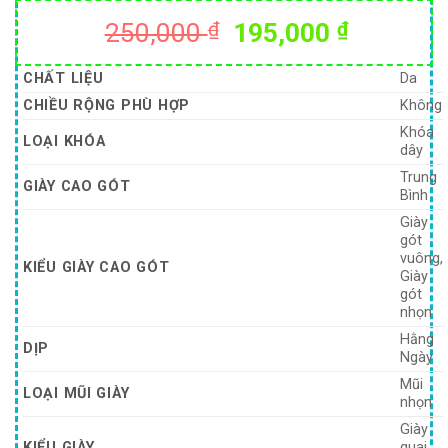
Giá
Giá
250,000
₫
195,000
₫
gốc
hiện
là:
tại
CHẤT LIỆU
Da
250,000 ₫.
là:
CHIỀU RỘNG PHÙ HỢP
Không
195,000
Khóa
LOẠI KHÓA
dây
Trung
GIÀY CAO GÓT
Bình
Giày
gót
vuông,
KIỂU GIÀY CAO GÓT
Giày
gót
nhọn
Hằng
DỊP
Ngày
Mũi
LOẠI MŨI GIÀY
nhọn
Giày
KIỂU GIÀY
quai