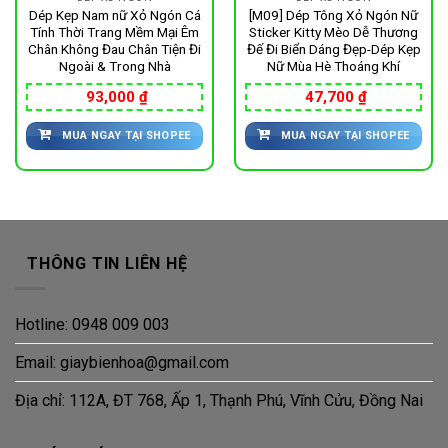
Dép Kẹp Nam nữ Xỏ Ngón Cá
[M09] Dép Tông Xỏ Ngón Nữ
Tính Thời Trang Mềm Mại Êm
Sticker Kitty Mèo Dễ Thương
Chân Không Đau Chân Tiện Đi
Đế Đi Biển Dáng Đẹp-Dép Kẹp
Ngoài & Trong Nhà
Nữ Mùa Hè Thoáng Khí
93,000
₫
47,700
₫
MUA NGAY TẠI SHOPEE
MUA NGAY TẠI SHOPEE
THÔNG TIN LIÊN HỆ
Hotline: 0948 009 003
Email: giaybienhoa@gmail.com
Địa chỉ: 112A, ĐT 768, Ấp 1, Thạnh Phú, Vĩnh Cửu, Đồng Nai