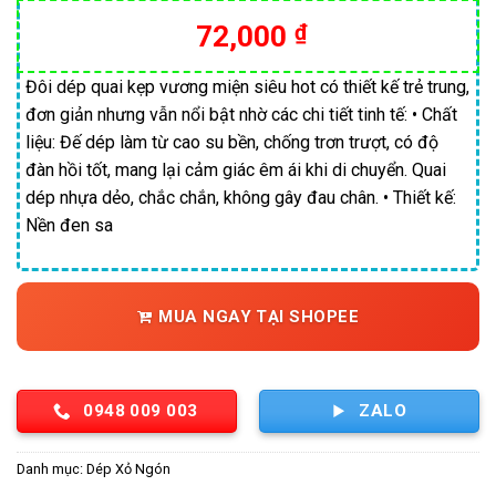
72,000
₫
Đôi dép quai kẹp vương miện siêu hot có thiết kế trẻ trung,
đơn giản nhưng vẫn nổi bật nhờ các chi tiết tinh tế: • Chất
liệu: Đế dép làm từ cao su bền, chống trơn trượt, có độ
đàn hồi tốt, mang lại cảm giác êm ái khi di chuyển. Quai
dép nhựa dẻo, chắc chắn, không gây đau chân. • Thiết kế:
Nền đen sa
MUA NGAY TẠI SHOPEE
0948 009 003
ZALO
Danh mục:
Dép Xỏ Ngón