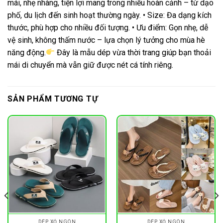
mái, nhẹ nhàng, tiện lợi mang trong nhiều hoàn cảnh – từ dạo
phố, du lịch đến sinh hoạt thường ngày. • Size: Đa dạng kích
thước, phù hợp cho nhiều đối tượng. • Ưu điểm: Gọn nhẹ, dễ
vệ sinh, không thấm nước – lựa chọn lý tưởng cho mùa hè
năng động.
Đây là mẫu dép vừa thời trang giúp bạn thoải
mái di chuyển mà vẫn giữ được nét cá tính riêng.
SẢN PHẨM TƯƠNG TỰ
DÉP XỎ NGÓN
DÉP XỎ NGÓN