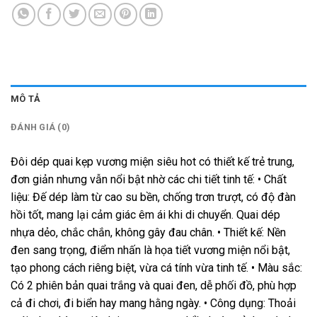
MÔ TẢ
ĐÁNH GIÁ (0)
Đôi dép quai kẹp vương miện siêu hot có thiết kế trẻ trung,
đơn giản nhưng vẫn nổi bật nhờ các chi tiết tinh tế: • Chất
liệu: Đế dép làm từ cao su bền, chống trơn trượt, có độ đàn
hồi tốt, mang lại cảm giác êm ái khi di chuyển. Quai dép
nhựa dẻo, chắc chắn, không gây đau chân. • Thiết kế: Nền
đen sang trọng, điểm nhấn là họa tiết vương miện nổi bật,
tạo phong cách riêng biệt, vừa cá tính vừa tinh tế. • Màu sắc:
Có 2 phiên bản quai trắng và quai đen, dễ phối đồ, phù hợp
cả đi chơi, đi biển hay mang hằng ngày. • Công dụng: Thoải