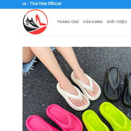
Skip
ên Hòa - Thái Hòa Official
to
content
TRANG CHỦ
CỬA HÀNG
GIỚI THIỆU