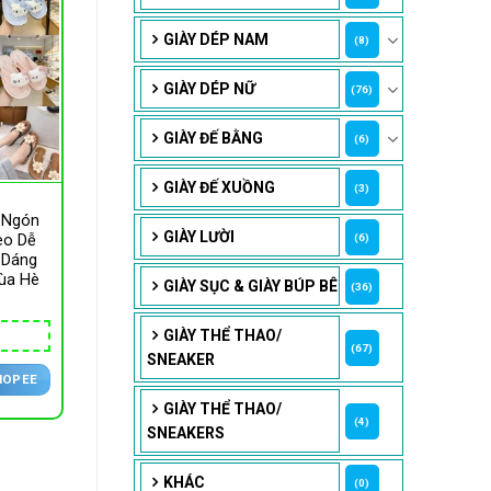
GIÀY DÉP NAM
(8)
GIÀY DÉP NỮ
(76)
GIÀY ĐẾ BẰNG
(6)
GIÀY ĐẾ XUỒNG
(3)
 Ngón
GIÀY LƯỜI
(6)
èo Dễ
 Dáng
ùa Hè
GIÀY SỤC & GIÀY BÚP BÊ
(36)
GIÀY THỂ THAO/
(67)
SNEAKER
HOPEE
GIÀY THỂ THAO/
(4)
SNEAKERS
KHÁC
(0)