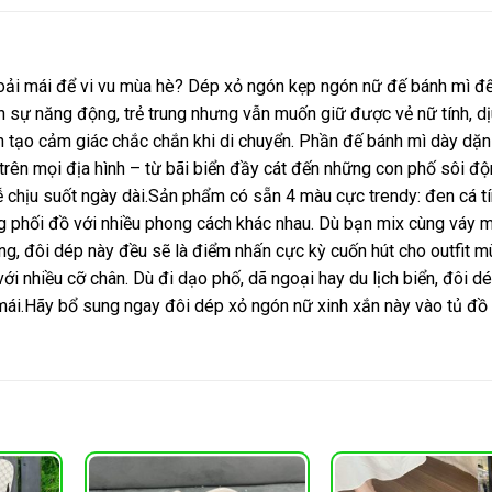
hoải mái để vi vu mùa hè? Dép xỏ ngón kẹp ngón nữ đế bánh mì đ
h sự năng động, trẻ trung nhưng vẫn muốn giữ được vẻ nữ tính, dị
n tạo cảm giác chắc chắn khi di chuyển. Phần đế bánh mì dày dặn
 trên mọi địa hình – từ bãi biển đầy cát đến những con phố sôi đ
 chịu suốt ngày dài.Sản phẩm có sẵn 4 màu cực trendy: đen cá tí
àng phối đồ với nhiều phong cách khác nhau. Dù bạn mix cùng váy 
g, đôi dép này đều sẽ là điểm nhấn cực kỳ cuốn hút cho outfit m
ới nhiều cỡ chân. Dù đi dạo phố, dã ngoại hay du lịch biển, đôi d
 mái.Hãy bổ sung ngay đôi dép xỏ ngón nữ xinh xắn này vào tủ đồ