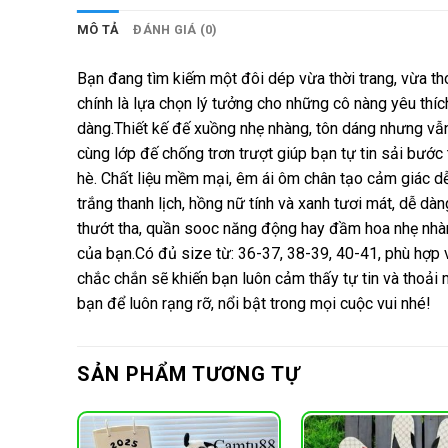
MÔ TẢ
ĐÁNH GIÁ (0)
Bạn đang tìm kiếm một đôi dép vừa thời trang, vừa t
chính là lựa chọn lý tưởng cho những cô nàng yêu thíc
dàng.Thiết kế đế xuồng nhẹ nhàng, tôn dáng nhưng vẫ
cùng lớp đế chống trơn trượt giúp bạn tự tin sải bước
hè. Chất liệu mềm mại, êm ái ôm chân tạo cảm giác dễ
trắng thanh lịch, hồng nữ tính và xanh tươi mát, dễ d
thướt tha, quần sooc năng động hay đầm hoa nhẹ nhàn
của bạn.Có đủ size từ: 36-37, 38-39, 40-41, phù hợp v
chắc chắn sẽ khiến bạn luôn cảm thấy tự tin và thoải
bạn để luôn rạng rỡ, nổi bật trong mọi cuộc vui nhé!
SẢN PHẨM TƯƠNG TỰ