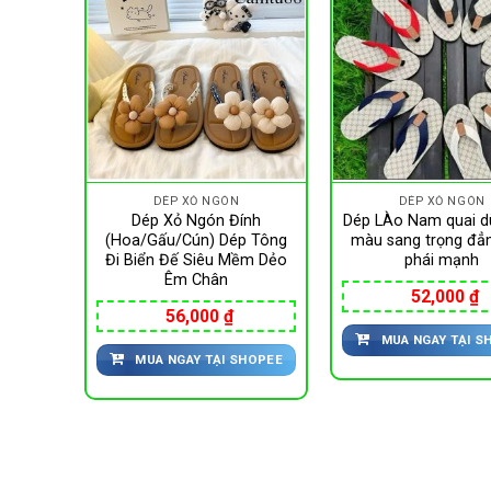
DÉP XỎ NGÓN
DÉP XỎ NGÓN
trang,
Dép Xỏ Ngón Đính
Dép LÀo Nam quai d
 thai,
(Hoa/Gấu/Cún) Dép Tông
màu sang trọng đẳ
t vương
Đi Biển Đế Siêu Mềm Dẻo
phái mạnh
 hot
Êm Chân
52,000
₫
56,000
₫
MUA NGAY TẠI S
HOPEE
MUA NGAY TẠI SHOPEE