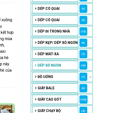
DÉP CÓ QUAI
(5)
ế xuồng
DÉP CÓ QUAI
(3)
u
DÉP ĐI TRONG NHÀ
(12)
 kết hợp
ộng mùa
DÉP KẸP/ DÉP XỎ NGÓN
(4)
nh,
maxi
DÉP MÁT-XA
(7)
ùa hè
ép này
DÉP XỎ NGÓN
(18)
 hè của
ĐỒ UỐNG
(1)
GIÀY BALE
(4)
GIÀY CAO GÓT
(102)
GIÀY CHẠY BỘ
(2)