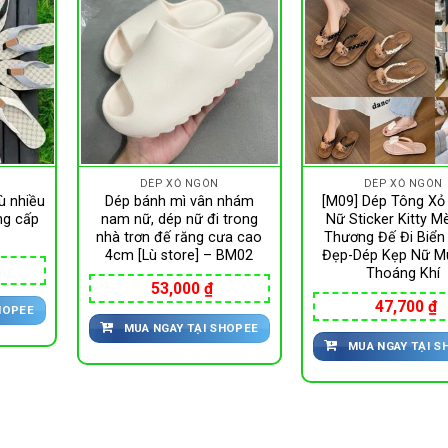
DÉP XỎ NGÓN
DÉP XỎ NGÓN
ù nhiều
Dép bánh mì vân nhám
[M09] Dép Tông Xỏ
ng cấp
nam nữ, dép nữ đi trong
Nữ Sticker Kitty M
nhà trơn đế răng cưa cao
Thương Đế Đi Biển
4cm [Lù store] – BM02
Đẹp-Dép Kẹp Nữ M
Thoáng Khí
53,000
₫
47,700
₫
HOPEE
MUA NGAY TẠI SHOPEE
MUA NGAY TẠI S