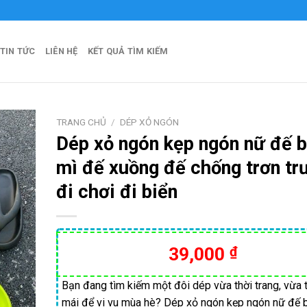
TIN TỨC
LIÊN HỆ
KẾT QUẢ TÌM KIẾM
TRANG CHỦ
/
DÉP XỎ NGÓN
Dép xỏ ngón kẹp ngón nữ đế 
mì đế xuồng đế chống trơn tr
đi chơi đi biển
39,000
₫
Bạn đang tìm kiếm một đôi dép vừa thời trang, vừa 
mái để vi vu mùa hè? Dép xỏ ngón kẹp ngón nữ đế 