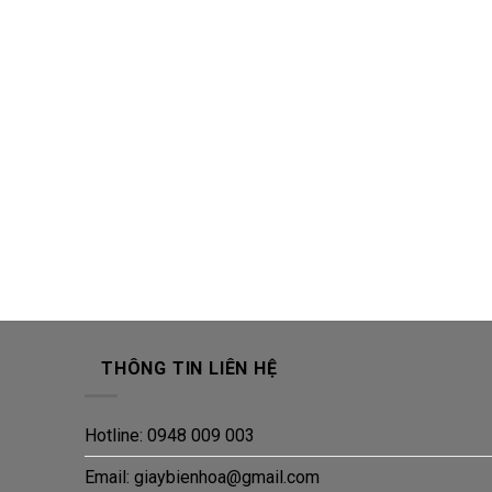
THÔNG TIN LIÊN HỆ
Hotline: 0948 009 003
Email: giaybienhoa@gmail.com