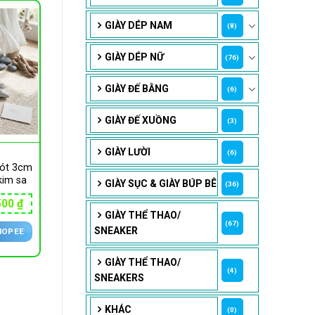
GIÀY DÉP NAM
(8)
GIÀY DÉP NỮ
(76)
GIÀY ĐẾ BẰNG
(6)
GIÀY ĐẾ XUỒNG
(3)
GIÀY LƯỜI
(6)
gót 3cm
kim sa
GIÀY SỤC & GIÀY BÚP BÊ
(36)
Giá
500
₫
hiện
GIÀY THỂ THAO/
tại
(67)
SNEAKER
HOPEE
00 ₫.
là:
136,500 ₫.
GIÀY THỂ THAO/
(4)
SNEAKERS
KHÁC
(0)