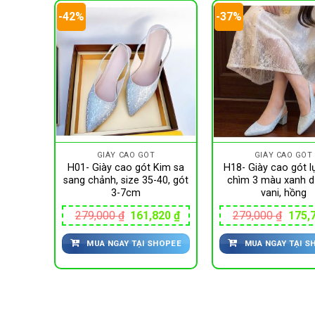
-42%
-37%
GIÀY CAO GÓT
GIÀY CAO GÓT
ơ voan
H01- Giày cao gót Kim sa
H18- Giày cao gót l
 3-7cm
sang chảnh, size 35-40, gót
chìm 3 màu xanh d
3-7cm
vani, hồng
Giá
770
₫
hiện
Giá
Giá
Giá
279,000
₫
161,820
₫
279,000
₫
175,
tại
gốc
hiện
gốc
HOPEE
00 ₫.
là:
là:
tại
là:
175,770 ₫.
MUA NGAY TẠI SHOPEE
MUA NGAY TẠI S
279,000 ₫.
là:
279,0
161,820 ₫.