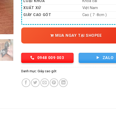
LOẠI KHÓA
Khóa cài
XUẤT XỨ
Việt Nam
GIÀY CAO GÓT
Cao ( 7 -8cm )
MUA NGAY TẠI SHOPEE
0948 009 003
ZALO
Danh mục:
Giày cao gót