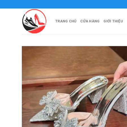
Skip
a Official
to
content
TRANG CHỦ
CỬA HÀNG
GIỚI THIỆU