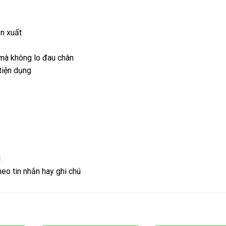
ản xuất
 mà không lo đau chân
 tiện dụng
i
eo tin nhắn hay ghi chú