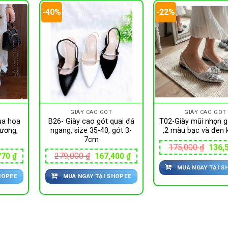
-40%
-22%
GIÀY CAO GÓT
GIÀY CAO GÓT
ụa hoa
B26- Giày cao gót quai đá
T02-Giày mũi nhọn 
ương,
ngang, size 35-40, gót 3-
,2 màu bạc và đen 
7cm
Giá
175,000
₫
136,
gốc
Giá
Giá
Giá
770
₫
279,000
₫
167,400
₫
là:
hiện
gốc
hiện
MUA NGAY TẠI S
175,0
tại
là:
tại
HOPEE
MUA NGAY TẠI SHOPEE
00 ₫.
là:
279,000 ₫.
là:
175,770 ₫.
167,400 ₫.