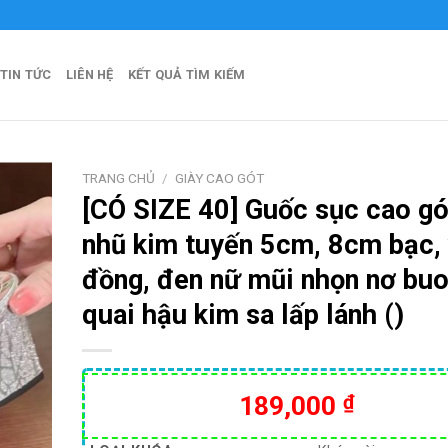
TIN TỨC
LIÊN HỆ
KẾT QUẢ TÌM KIẾM
TRANG CHỦ
/
GIÀY CAO GÓT
[CÓ SIZE 40] Guốc sục cao gó
nhũ kim tuyến 5cm, 8cm bạc,
đồng, đen nữ mũi nhọn nơ bu
quai hậu kim sa lấp lánh ()
189,000
₫