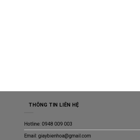
THÔNG TIN LIÊN HỆ
Hotline: 0948 009 003
Email: giaybienhoa@gmail.com