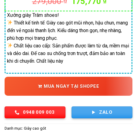
Giá
Giá
279,000
₫
175,770
₫
gốc
hiện
là:
tại
Xưởng giày Trâm shoes!
Thiết kế tinh tế: Giày cao gót mũi nhọn, hậu chun, mang
279,000 ₫.
là:
đến vẻ ngoài thanh lịch. Kiểu dáng thon gọn, nhẹ nhàng,
175,770
phù hợp mọi trang phục.
Chất liệu cao cấp: Sản phẩm được làm từ da, mềm mại
và dẻo dai. Đế cao su chống trơn trượt, đảm bảo an toàn
khi di chuyển. Chất liệu này
MUA NGAY TẠI SHOPEE
0948 009 003
ZALO
Danh mục:
Giày cao gót