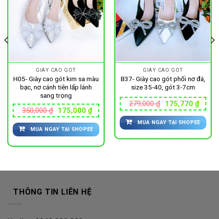
GIÀY CAO GÓT
GIÀY CAO GÓT
H05- Giày cao gót kim sa màu
B37- Giày cao gót phối nơ đá,
bạc, nơ cánh tiên lấp lánh
size 35-40, gót 3-7cm
sang trọng
Giá
Giá
279,000
₫
175,770
₫
gốc
hiện
Giá
Giá
350,000
₫
175,000
₫
là:
tại
gốc
hiện
MUA NGAY TẠI SHOPEE
279,000 ₫.
là:
là:
tại
770 ₫.
175,7
MUA NGAY TẠI SHOPEE
350,000 ₫.
là:
175,000 ₫.
THÔNG TIN LIÊN HỆ