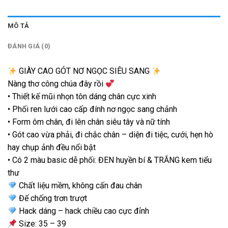
MÔ TẢ
ĐÁNH GIÁ (0)
GIÀY CAO GÓT NƠ NGỌC SIÊU SANG
Nàng thơ công chúa đây rồi
• Thiết kế mũi nhọn tôn dáng chân cực xinh
• Phối ren lưới cao cấp đính nơ ngọc sang chảnh
• Form ôm chân, đi lên chân siêu tây và nữ tính
• Gót cao vừa phải, đi chắc chân – diện đi tiệc, cưới, hẹn hò
hay chụp ảnh đều nổi bật
• Có 2 màu basic dễ phối: ĐEN huyền bí & TRẮNG kem tiểu
thư
Chất liệu mềm, không cấn đau chân
Đế chống trơn trượt
Hack dáng – hack chiều cao cực đỉnh
Size: 35 – 39