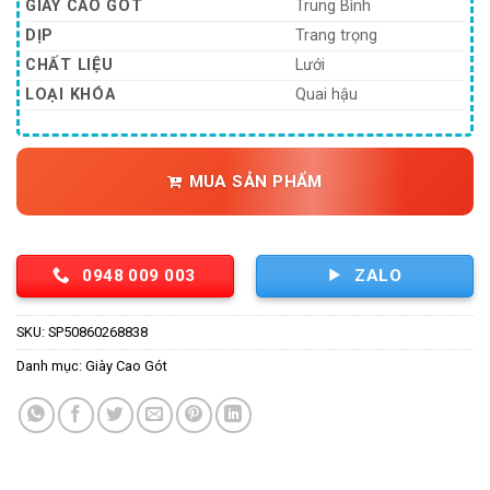
420,000 ₫.
là:
GIÀY CAO GÓT
Trung Bình
218,400
DỊP
Trang trọng
CHẤT LIỆU
Lưới
LOẠI KHÓA
Quai hậu
MUA SẢN PHẨM
0948 009 003
ZALO
SKU:
SP50860268838
Danh mục:
Giày Cao Gót