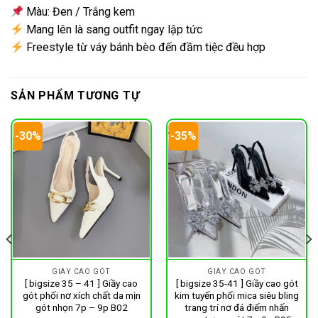
Màu: Đen / Trắng kem
Mang lên là sang outfit ngay lập tức
Freestyle từ váy bánh bèo đến đầm tiệc đều hợp
SẢN PHẨM TƯƠNG TỰ
-30%
-35%
GIÀY CAO GÓT
GIÀY CAO GÓT
[ bigsize 35 – 41 ] Giầy cao
[ bigsize 35-41 ] Giầy cao gót
gót phối nơ xích chất da mịn
kim tuyến phối mica siêu bling
gót nhọn 7p – 9p B02
trang trí nơ đá điếm nhấn