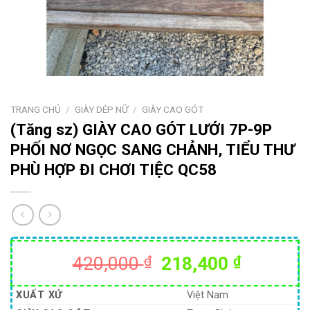
TRANG CHỦ
/
GIÀY DÉP NỮ
/
GIÀY CAO GÓT
(Tăng sz) GIÀY CAO GÓT LƯỚI 7P-9P
PHỐI NƠ NGỌC SANG CHẢNH, TIỂU THƯ
PHÙ HỢP ĐI CHƠI TIỆC QC58
Giá
Giá
420,000
₫
218,400
₫
gốc
hiện
là:
tại
XUẤT XỨ
Việt Nam