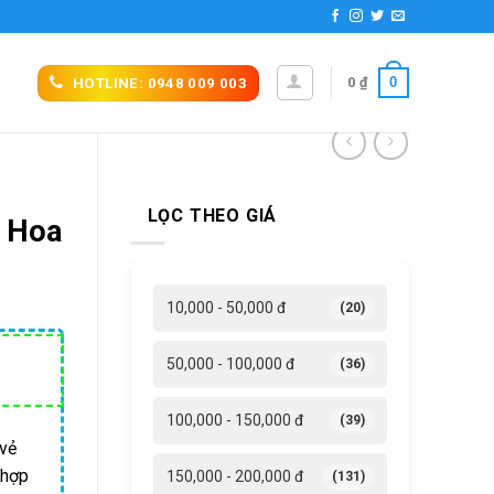
0
0
₫
HOTLINE: 0948 009 003
LỌC THEO GIÁ
ơ Hoa
10,000 - 50,000 đ
(20)
á
50,000 - 100,000 đ
(36)
ện
i
100,000 - 150,000 đ
(39)
 vẻ
 hợp
0,570 ₫.
150,000 - 200,000 đ
(131)