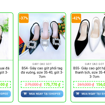
-37%
-42%
GIÀY CAO GÓT
GIÀY CAO GÓT
uai đá
B54- Giày cao gót phối tag
B55- Giày cao gót h
gót 3-
đá vuông, size 35-40, gót 3-
thanh lịch, size 35-
7cm
3-7cm
Giá
Giá
Giá
Giá
400
₫
279,000
₫
175,770
₫
269,000
₫
156,
hiện
gốc
hiện
gốc
tại
là:
tại
là:
HOPEE
MUA NGAY TẠI SHOPEE
MUA NGAY TẠI S
00 ₫.
là:
279,000 ₫.
là:
269,0
167,400 ₫.
175,770 ₫.