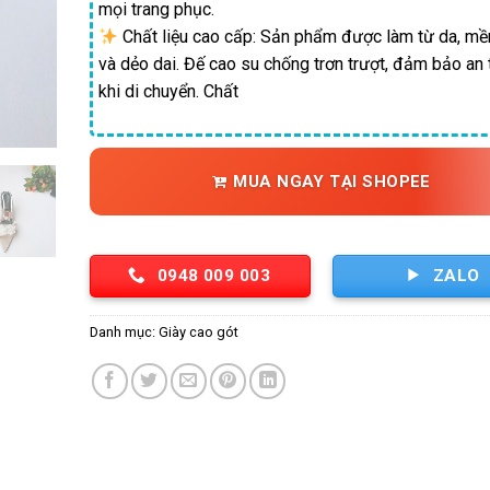
mọi trang phục.
Chất liệu cao cấp: Sản phẩm được làm từ da, m
và dẻo dai. Đế cao su chống trơn trượt, đảm bảo an
khi di chuyển. Chất
MUA NGAY TẠI SHOPEE
0948 009 003
ZALO
Danh mục:
Giày cao gót