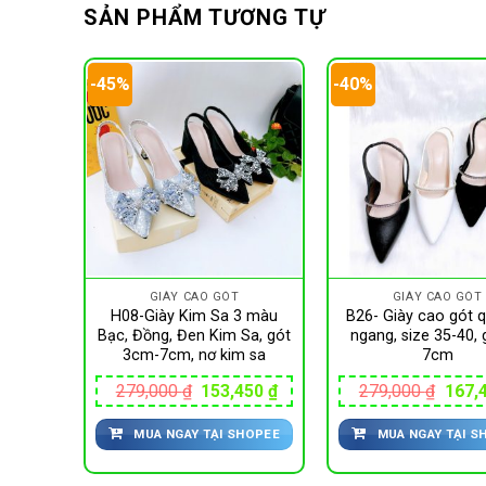
SẢN PHẨM TƯƠNG TỰ
-45%
-40%
GIÀY CAO GÓT
GIÀY CAO GÓT
ơ cánh
H08-Giày Kim Sa 3 màu
B26- Giày cao gót q
t 3-7cm
Bạc, Đồng, Đen Kim Sa, gót
ngang, size 35-40, 
3cm-7cm, nơ kim sa
7cm
Giá
770
₫
hiện
Giá
Giá
Giá
279,000
₫
153,450
₫
279,000
₫
167,
tại
gốc
hiện
gốc
HOPEE
00 ₫.
là:
là:
tại
là:
175,770 ₫.
MUA NGAY TẠI SHOPEE
MUA NGAY TẠI S
279,000 ₫.
là:
279,0
153,450 ₫.