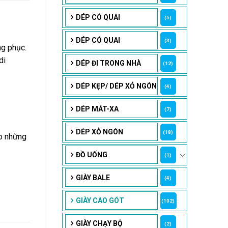
DÉP CÓ QUAI
(5)
DÉP CÓ QUAI
(3)
ng phục.
di
DÉP ĐI TRONG NHÀ
(12)
DÉP KẸP/ DÉP XỎ NGÓN
(4)
DÉP MÁT-XA
(7)
DÉP XỎ NGÓN
(18)
ho những
ĐỒ UỐNG
(1)
GIÀY BALE
(4)
GIÀY CAO GÓT
(102)
GIÀY CHẠY BỘ
(2)