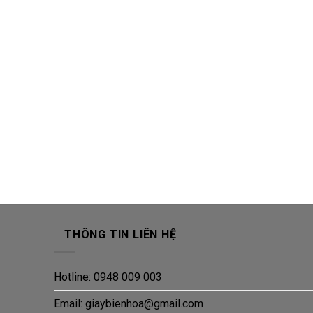
THÔNG TIN LIÊN HỆ
Hotline: 0948 009 003
Email: giaybienhoa@gmail.com