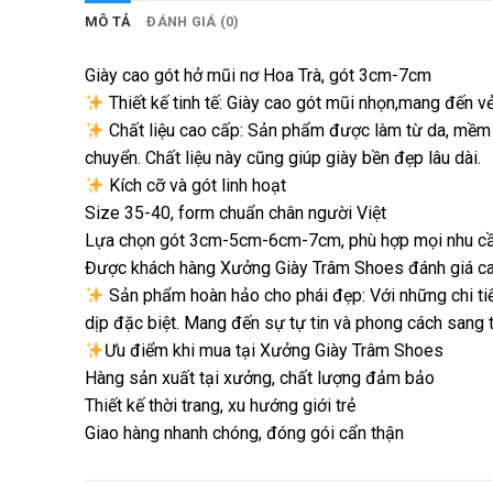
MÔ TẢ
ĐÁNH GIÁ (0)
Giày cao gót hở mũi nơ Hoa Trà, gót 3cm-7cm
Thiết kế tinh tế: Giày cao gót mũi nhọn,mang đến vẻ
Chất liệu cao cấp: Sản phẩm được làm từ da, mềm m
chuyển. Chất liệu này cũng giúp giày bền đẹp lâu dài.
Kích cỡ và gót linh hoạt
Size 35-40, form chuẩn chân người Việt
Lựa chọn gót 3cm-5cm-6cm-7cm, phù hợp mọi nhu cầu 
Được khách hàng Xưởng Giày Trâm Shoes đánh giá cao v
Sản phẩm hoàn hảo cho phái đẹp: Với những chi tiế
dịp đặc biệt. Mang đến sự tự tin và phong cách sang 
Ưu điểm khi mua tại Xưởng Giày Trâm Shoes
Hàng sản xuất tại xưởng, chất lượng đảm bảo
Thiết kế thời trang, xu hướng giới trẻ
Giao hàng nhanh chóng, đóng gói cẩn thận