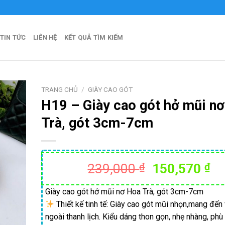
- Thái Hòa Official
TIN TỨC
LIÊN HỆ
KẾT QUẢ TÌM KIẾM
TRANG CHỦ
/
GIÀY CAO GÓT
H19 – Giày cao gót hở mũi n
Trà, gót 3cm-7cm
Giá
Gi
239,000
₫
150,570
₫
gốc
hi
là:
tạ
Giày cao gót hở mũi nơ Hoa Trà, gót 3cm-7cm
Thiết kế tinh tế: Giày cao gót mũi nhọn,mang đến
239,000 ₫.
là:
ngoài thanh lịch. Kiểu dáng thon gọn, nhẹ nhàng, phù
15