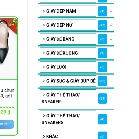
GIÀY DÉP NAM
(8)
GIÀY DÉP NỮ
(76)
GIÀY ĐẾ BẰNG
(6)
GIÀY ĐẾ XUỒNG
(3)
GIÀY LƯỜI
(6)
GIÀY SỤC & GIÀY BÚP BÊ
(36)
ậu chun
GIÀY THỂ THAO/
40, gót
(67)
SNEAKER
Giá
020
₫
hiện
GIÀY THỂ THAO/
(4)
tại
SNEAKERS
HOPEE
00 ₫.
là:
156,020 ₫.
KHÁC
(0)