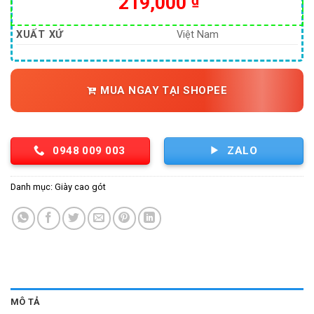
219,000
₫
XUẤT XỨ
Việt Nam
MUA NGAY TẠI SHOPEE
0948 009 003
ZALO
Danh mục:
Giày cao gót
MÔ TẢ