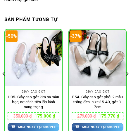
SẢN PHẨM TƯƠNG TỰ
-50%
-37%
GIÀY CAO GÓT
GIÀY CAO GÓT
H05- Giày cao gót kim sa màu
B54- Giày cao gót phối 2 màu
bạc, nơ cánh tiên lấp lánh
trắng đen, size 35-40, gót 3-
sang trọng
7cm
Giá
Giá
Giá
Giá
350,000
₫
175,000
₫
279,000
₫
175,770
₫
gốc
hiện
gốc
hiện
là:
tại
là:
tại
400 ₫.
MUA NGAY TẠI SHOPEE
MUA NGAY TẠI SHOPEE
350,000 ₫.
là:
279,000 ₫.
là: