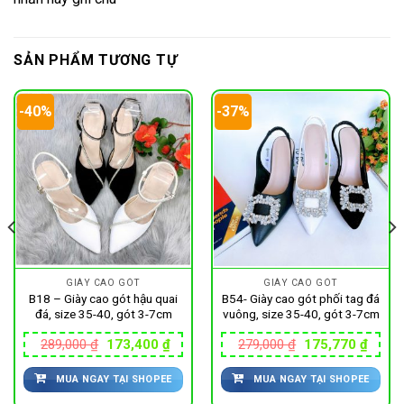
SẢN PHẨM TƯƠNG TỰ
-40%
-37%
GIÀY CAO GÓT
GIÀY CAO GÓT
B18 – Giày cao gót hậu quai
B54- Giày cao gót phối tag đá
đá, size 35-40, gót 3-7cm
vuông, size 35-40, gót 3-7cm
Giá
Giá
Giá
Giá
289,000
₫
173,400
₫
279,000
₫
175,770
₫
gốc
hiện
gốc
hiện
là:
tại
là:
tại
MUA NGAY TẠI SHOPEE
MUA NGAY TẠI SHOPEE
289,000 ₫.
là:
279,000 ₫.
là:
173,400 ₫.
175,7