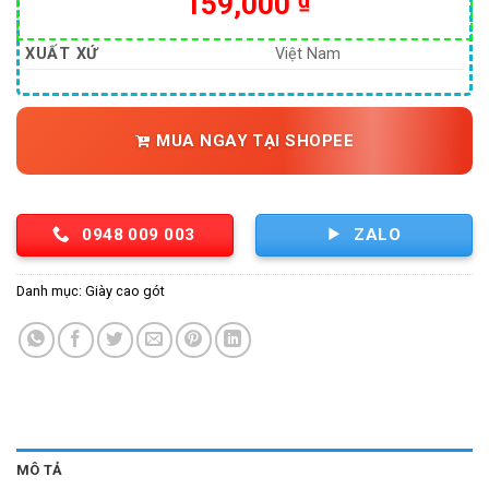
159,000
₫
XUẤT XỨ
Việt Nam
MUA NGAY TẠI SHOPEE
0948 009 003
ZALO
Danh mục:
Giày cao gót
MÔ TẢ