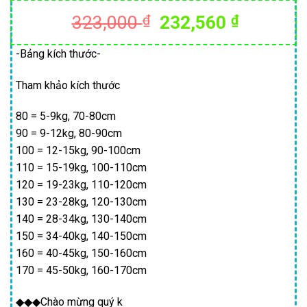
Giá
Giá
323,000
₫
232,560
₫
gốc
hiện
là:
tại
-Bảng kích thước-
323,000 ₫.
là:
Tham khảo kích thước
232,560
80 = 5-9kg, 70-80cm
90 = 9-12kg, 80-90cm
100 = 12-15kg, 90-100cm
110 = 15-19kg, 100-110cm
120 = 19-23kg, 110-120cm
130 = 23-28kg, 120-130cm
140 = 28-34kg, 130-140cm
150 = 34-40kg, 140-150cm
160 = 40-45kg, 150-160cm
170 = 45-50kg, 160-170cm
◆◆◆Chào mừng quý k