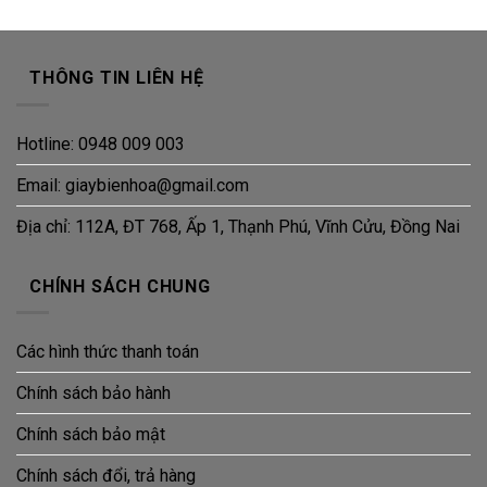
THÔNG TIN LIÊN HỆ
Hotline: 0948 009 003
Email: giaybienhoa@gmail.com
Địa chỉ: 112A, ĐT 768, Ấp 1, Thạnh Phú, Vĩnh Cửu, Đồng Nai
CHÍNH SÁCH CHUNG
Các hình thức thanh toán
Chính sách bảo hành
Chính sách bảo mật
Chính sách đổi, trả hàng