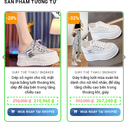
SẢN PHẨM TƯƠNG TỰ
-28%
-32%
GIÀY THỂ THAO/ SNEAKER
GIÀY THỂ THAO/ SNEAKER
Dép xỏ ngón cho nữ, mặt
Giày trắng lưới mùa xuân hè
ngoài bằng lưới thoáng khí,
dành cho nữ nhỏ nhắn, đế dày,
dép đế dày bên trong tăng
tăng chiều cao bên trong
chiều cao
thoáng khí, giày
Giá
Giá
Giá
Giá
293,000
₫
210,960
₫
393,000
₫
267,240
₫
gốc
hiện
gốc
hiện
là:
tại
là:
tại
500 ₫.
MUA NGAY TẠI SHOPEE
MUA NGAY TẠI SHOPEE
293,000 ₫.
là:
393,000 ₫.
là:
210,960 ₫.
267,2