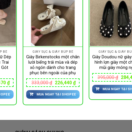
P BÊ
GIÀY SỤC & GIÀY BÚP BÊ
GIÀY SỤC & GIÀY BÚ
Nữ Dép
Giày Birkenstocks một chân
Giày Doudou nữ giày
 Trai
lười biếng trái mùa và dép
hình lợn giày một c
 Gót
xỏ ngón dành cho trang
mũi giày móng n
phục bên ngoài của phụ
Giá
395,000
₫
284,
gốc
Giá
Giá
Giá
470
₫
333,000
₫
226,440
₫
là:
hiện
gốc
hiện
MUA NGAY TẠI S
395,0
tại
là:
tại
HOPEE
MUA NGAY TẠI SHOPEE
00 ₫.
là:
333,000 ₫.
là:
250,470 ₫.
226,440 ₫.