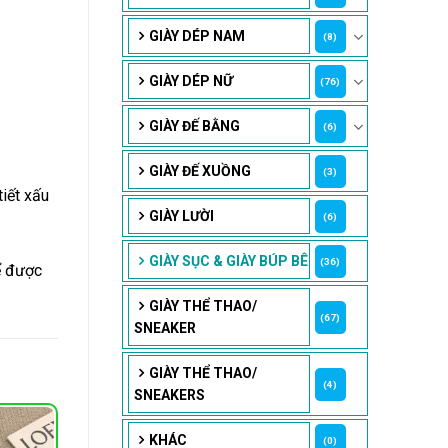
GIÀY DÉP NAM
(8)
GIÀY DÉP NỮ
(76)
GIÀY ĐẾ BẰNG
(6)
GIÀY ĐẾ XUỒNG
(3)
iết xấu
GIÀY LƯỜI
(6)
GIÀY SỤC & GIÀY BÚP BÊ
(36)
ể được
GIÀY THỂ THAO/
(67)
SNEAKER
GIÀY THỂ THAO/
(4)
SNEAKERS
KHÁC
(0)