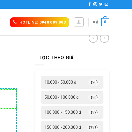
0
0
₫
HOTLINE: 0948 009 003
LỌC THEO GIÁ
,
10,000 - 50,000 đ
(20)
á
50,000 - 100,000 đ
(36)
ện
i
100,000 - 150,000 đ
(39)
1,200 ₫.
150,000 - 200,000 đ
(131)