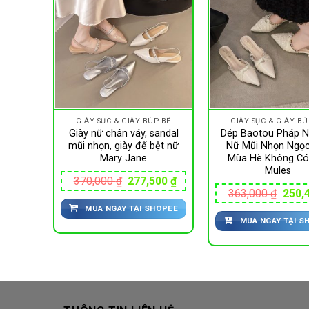
P BÊ
GIÀY SỤC & GIÀY BÚP BÊ
GIÀY SỤC & GIÀY BÚ
giày dạ
Giày nữ chân váy, sandal
Dép Baotou Pháp 
y Mary
mũi nhọn, giày đế bệt nữ
Nữ Mũi Nhọn Ngọc
sequin
Mary Jane
Mùa Hè Không Có
Mules
Giá
Giá
370,000
₫
277,500
₫
gốc
hiện
Giá
Giá
100
₫
363,000
₫
250,
là:
tại
hiện
gốc
MUA NGAY TẠI SHOPEE
370,000 ₫.
là:
tại
là:
277,500 ₫.
HOPEE
MUA NGAY TẠI S
00 ₫.
là:
363,0
230,100 ₫.