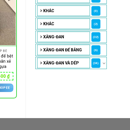
KHÁC
(0)
KHÁC
(2)
XĂNG-ĐAN
(32)
XĂNG-ĐAN ĐẾ BẰNG
(6)
P BÊ
 đế bệt
hân xẻ
XĂNG-ĐAN VÀ DÉP
(34)
gựa
Giá
400
₫
hiện
tại
HOPEE
00 ₫.
là:
284,400 ₫.