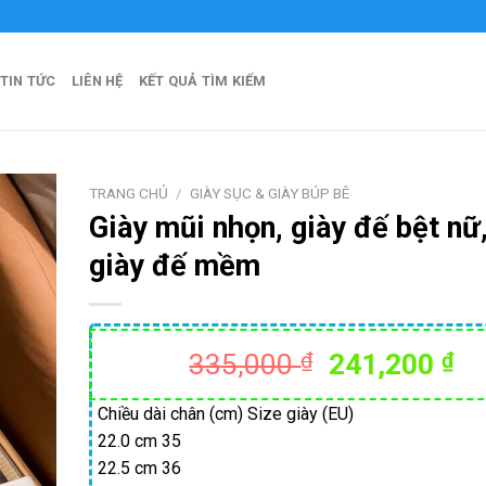
 Official
TIN TỨC
LIÊN HỆ
KẾT QUẢ TÌM KIẾM
TRANG CHỦ
/
GIÀY SỤC & GIÀY BÚP BÊ
Giày mũi nhọn, giày đế bệt nữ
giày đế mềm
Giá
Gi
335,000
₫
241,200
₫
gốc
hi
là:
tạ
Chiều dài chân (cm) Size giày (EU)
22.0 cm 35
335,000 ₫.
là:
22.5 cm 36
24