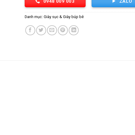
0948 009 003
ZALO
Danh mục:
Giày sục & Giày búp bê