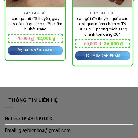
GIÀY CAO GÓT
GIÀY CAO GÓT
cao gót nữ đế thuyền, giày
cao gót đế thuyền, guốc cao
cao gót nữ quai họa tiết chấm
gót quai mảnh chấm bi TN
bi thời trang
SHOES – phong cách sang
chảnh tôn dáng G01
Giá
Giá
70,000
₫
42,000
₫
gốc
hiện
Giá
Giá
60,000
₫
36,000
₫
là:
tại
gốc
hiện
MUA SẢN PHẨM
70,000 ₫.
là:
là:
tại
42,000 ₫.
MUA SẢN PHẨM
60,000 ₫.
là:
000 ₫.
36,000
THÔNG TIN LIÊN HỆ
Hotline: 0948 009 003
Email: giaybienhoa@gmail.com