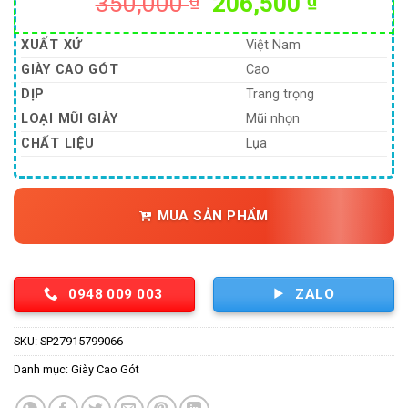
Giá
Giá
350,000
₫
206,500
₫
gốc
hiện
là:
tại
XUẤT XỨ
Việt Nam
350,000 ₫.
là:
GIÀY CAO GÓT
Cao
206,500
DỊP
Trang trọng
LOẠI MŨI GIÀY
Mũi nhọn
CHẤT LIỆU
Lụa
MUA SẢN PHẨM
0948 009 003
ZALO
SKU:
SP27915799066
Danh mục:
Giày Cao Gót