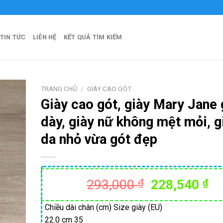
i Hòa Official
TIN TỨC
LIÊN HỆ
KẾT QUẢ TÌM KIẾM
TRANG CHỦ
/
GIÀY CAO GÓT
Giày cao gót, giày Mary Jane 
dày, giày nữ không mệt mỏi, g
da nhỏ vừa gót đẹp
Giá
Gi
293,000
₫
228,540
₫
gốc
hi
là:
tạ
Chiều dài chân (cm) Size giày (EU)
22.0 cm 35
293,000 ₫.
là: