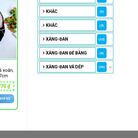
KHÁC
(0)
KHÁC
(2)
XĂNG-ĐAN
(32)
XĂNG-ĐAN ĐẾ BẰNG
(6)
XĂNG-ĐAN VÀ DÉP
(34)
á xoắn,
-7cm
Giá
770
₫
hiện
tại
HOPEE
00 ₫.
là:
175,770 ₫.