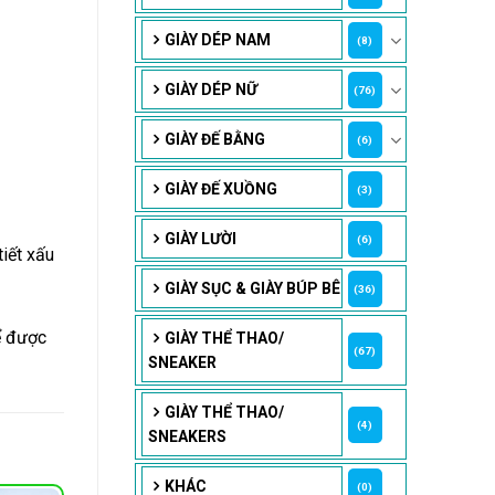
GIÀY DÉP NAM
(8)
GIÀY DÉP NỮ
(76)
GIÀY ĐẾ BẰNG
(6)
GIÀY ĐẾ XUỒNG
(3)
GIÀY LƯỜI
(6)
iết xấu
GIÀY SỤC & GIÀY BÚP BÊ
(36)
ể được
GIÀY THỂ THAO/
(67)
SNEAKER
GIÀY THỂ THAO/
(4)
SNEAKERS
KHÁC
(0)