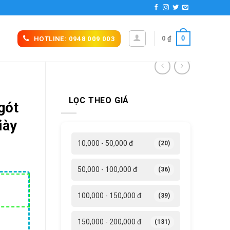
0
0
₫
HOTLINE: 0948 009 003
LỌC THEO GIÁ
gót
iày
10,000 - 50,000 đ
(20)
50,000 - 100,000 đ
(36)
á
100,000 - 150,000 đ
(39)
ện
i
150,000 - 200,000 đ
(131)