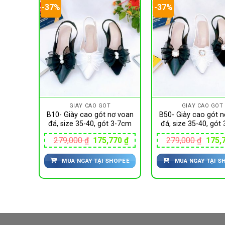
-37%
-37%
GIÀY CAO GÓT
GIÀY CAO GÓT
uai đá
B10- Giày cao gót nơ voan
B50- Giày cao gót 
gót 3-
đá, size 35-40, gót 3-7cm
đá, size 35-40, gót
Giá
Giá
Giá
279,000
₫
175,770
₫
279,000
₫
175,
gốc
hiện
gốc
Giá
400
₫
là:
tại
là:
hiện
MUA NGAY TẠI SHOPEE
MUA NGAY TẠI S
279,000 ₫.
là:
279,0
tại
175,770 ₫.
HOPEE
00 ₫.
là:
167,400 ₫.