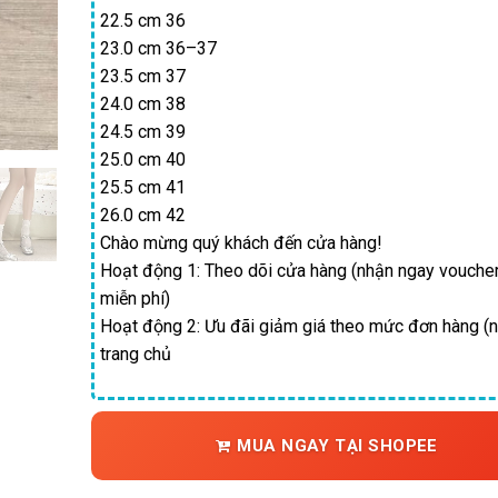
22.5 cm 36
22
23.0 cm 36–37
23.5 cm 37
24.0 cm 38
24.5 cm 39
25.0 cm 40
25.5 cm 41
26.0 cm 42
Chào mừng quý khách đến cửa hàng!
Hoạt động 1: Theo dõi cửa hàng (nhận ngay vouche
miễn phí)
Hoạt động 2: Ưu đãi giảm giá theo mức đơn hàng (n
trang chủ
MUA NGAY TẠI SHOPEE