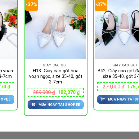
-37%
-37%
GIÀY CAO GÓT
GIÀY CAO GÓT
nơ voan
H13- Giày cao gót hoa
B42- Giày cao gót đ
 3-7cm
voạn ngọc, size 35-40, gót
size 35-40, gót 3
3-7cm
Giá
Giá
770
₫
279,000
₫
175,
hiện
gốc
Giá
Giá
289,000
₫
182,070
₫
tại
là:
gốc
hiện
HOPEE
MUA NGAY TẠI S
00 ₫.
là:
279,0
là:
tại
175,770 ₫.
MUA NGAY TẠI SHOPEE
289,000 ₫.
là:
182,070 ₫.