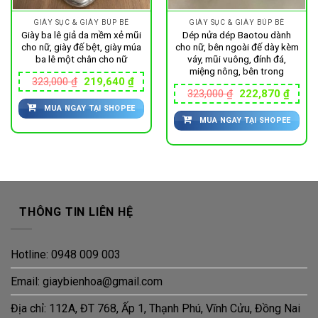
GIÀY SỤC & GIÀY BÚP BÊ
GIÀY SỤC & GIÀY BÚP BÊ
Giày ba lê giả da mềm xẻ mũi
Dép nửa dép Baotou dành
cho nữ, giày đế bệt, giày múa
cho nữ, bên ngoài đế dày kèm
ba lê một chân cho nữ
váy, mũi vuông, đính đá,
miệng nông, bên trong
Giá
Giá
323,000
₫
219,640
₫
gốc
hiện
Giá
Giá
323,000
₫
222,870
₫
là:
tại
gốc
hiện
MUA NGAY TẠI SHOPEE
323,000 ₫.
là:
là:
tại
100 ₫.
219,640 ₫.
MUA NGAY TẠI SHOPEE
323,000 ₫.
là:
222,8
THÔNG TIN LIÊN HỆ
Hotline: 0948 009 003
Email: giaybienhoa@gmail.com
Địa chỉ: 112A, ĐT 768, Ấp 1, Thạnh Phú, Vĩnh Cửu, Đồng Nai