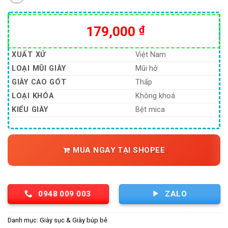
179,000
₫
XUẤT XỨ
Việt Nam
LOẠI MŨI GIÀY
Mũi hở
GIÀY CAO GÓT
Thấp
LOẠI KHÓA
Không khoá
KIỂU GIÀY
Bệt mica
MUA NGAY TẠI SHOPEE
0948 009 003
ZALO
Danh mục:
Giày sục & Giày búp bê