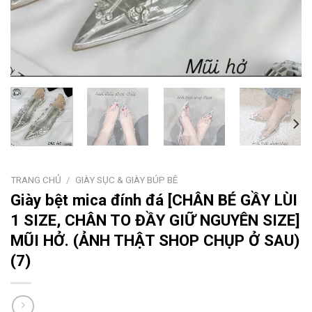
TRANG CHỦ
/
GIÀY SỤC & GIÀY BÚP BÊ
Giày bệt mica đính đá [CHÂN BÉ GẦY LÙI
1 SIZE, CHÂN TO ĐẦY GIỮ NGUYÊN SIZE]
MŨI HỞ. (ẢNH THẬT SHOP CHỤP Ở SAU)
(7)