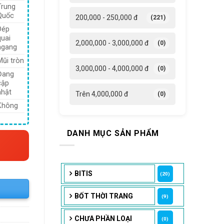
Trung
7,618 ₫.
Quốc
200,000 - 250,000 đ
(221)
Dép
quai
2,000,000 - 3,000,000 đ
(0)
ngang
Mũi tròn
3,000,000 - 4,000,000 đ
(0)
Đang
cập
nhật
Trên 4,000,000 đ
(0)
Không
DANH MỤC SẢN PHẨM
BITIS
(20)
BỐT THỜI TRANG
(9)
CHƯA PHẦN LOẠI
(0)