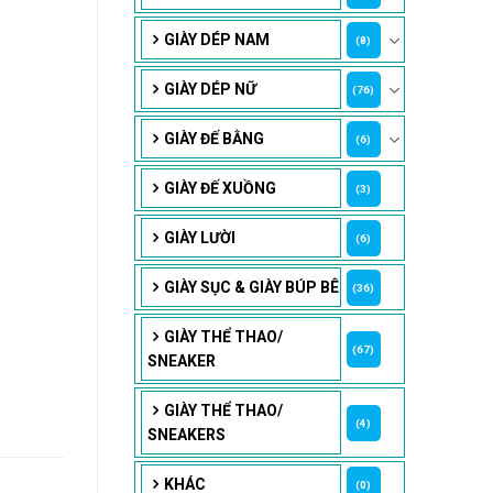
GIÀY DÉP NAM
(8)
GIÀY DÉP NỮ
(76)
GIÀY ĐẾ BẰNG
(6)
GIÀY ĐẾ XUỒNG
(3)
GIÀY LƯỜI
(6)
GIÀY SỤC & GIÀY BÚP BÊ
(36)
GIÀY THỂ THAO/
(67)
SNEAKER
GIÀY THỂ THAO/
(4)
SNEAKERS
KHÁC
(0)