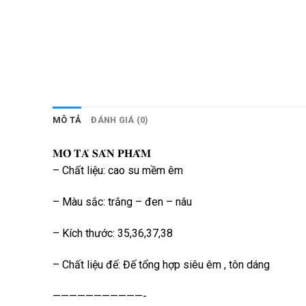
MÔ TẢ
ĐÁNH GIÁ (0)
𝐌𝐎̂ 𝐓𝐀̉ 𝐒𝐀̉𝐍 𝐏𝐇𝐀̂̉𝐌
– Chất liệu: cao su mềm êm
– Màu sắc: trắng – đen – nâu
– Kích thước: 35,36,37,38
– Chất liệu đế: Đế tổng hợp siêu êm , tôn dáng
———————————-