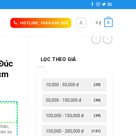
0
0
₫
HOTLINE: 0948 009 003
LỌC THEO GIÁ
 Đúc
9cm
10,000 - 50,000 đ
(20)
50,000 - 100,000 đ
(36)
á
100,000 - 150,000 đ
(39)
ện
i
Khác,
150,000 - 200,000 đ
(131)
Cao su