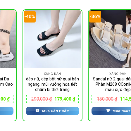
-40%
-36%
XĂNG-ĐAN
XĂNG-ĐAN
ai Da
dép nữ, dép bệt nữ quai bản
Sandal nữ 2 quai dá
ám Cao
ngang, mũi vuông họa tiết
Phân M268 CConiic
chấm bi thời trang
màu cực đẹp
Giá
Giá
Giá
Giá
000
₫
299,000
₫
179,400
₫
180,000
₫
114,
hiện
gốc
hiện
gốc
tại
là:
tại
là:
MUA SẢN PHẨM
MUA NGAY
00 ₫.
là:
299,000 ₫.
là:
180,0
138,000 ₫.
179,400 ₫.