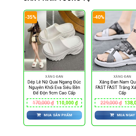
-35%
-40%
XĂNG-ĐAN
XĂNG-ĐAN
ữ quai
Dép Lê Nữ Quai Ngang Đúc
Xăng Đan Nam Qu
t thời
Nguyên Khối Eva Siêu Bền
FAST FAST Trắng X
hối đồ
Đế Độn 9cm Cao Cấp
Cấp
Giá
Giá
Giá
Giá
00
₫
170,000
₫
110,000
₫
229,000
₫
138,
hiện
gốc
hiện
gốc
tại
là:
tại
là:
ẨM
MUA SẢN PHẨM
MUA NGAY
0 ₫.
là:
170,000 ₫.
là:
229,0
53,400 ₫.
110,000 ₫.