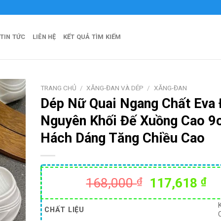
fficial
TIN TỨC
LIÊN HỆ
KẾT QUẢ TÌM KIẾM
TRANG CHỦ
/
XĂNG-ĐAN VÀ DÉP
/
XĂNG-ĐAN
Dép Nữ Quai Ngang Chất Eva
Nguyên Khối Đế Xuồng Cao 
Hách Dáng Tăng Chiều Cao
Giá
Gi
168,000
₫
117,618
₫
gốc
hi
là:
tạ
CHẤT LIỆU
168,000 ₫.
là: