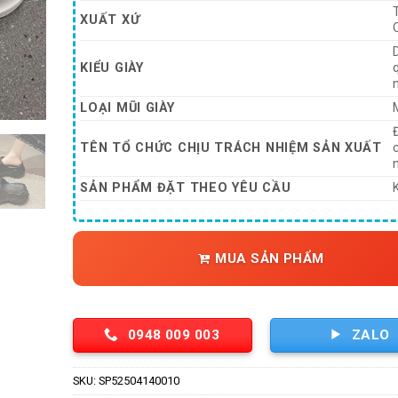
11
XUẤT XỨ
KIỂU GIÀY
LOẠI MŨI GIÀY
TÊN TỔ CHỨC CHỊU TRÁCH NHIỆM SẢN XUẤT
SẢN PHẨM ĐẶT THEO YÊU CẦU
MUA SẢN PHẨM
0948 009 003
ZALO
SKU:
SP52504140010