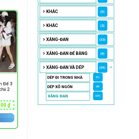
KHÁC
(0)
KHÁC
(2)
XĂNG-ĐAN
(32)
XĂNG-ĐAN ĐẾ BẰNG
(6)
XĂNG-ĐAN VÀ DÉP
(34)
DÉP ĐI TRONG NHÀ
(3)
n Đế 3
DÉP XỎ NGÓN
(8)
hii 2
XĂNG-ĐAN
(23)
Giá
500
₫
hiện
tại
00 ₫.
là:
114,500 ₫.