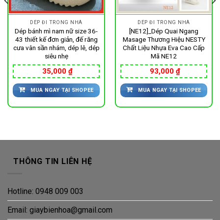
DÉP ĐI TRONG NHÀ
DÉP ĐI TRONG NHÀ
Dép bánh mì nam nữ size 36-
[NE12]_Dép Quai Ngang
43 thiết kế đơn giản, đế răng
Masage Thương Hiệu NESTY
cưa vân sần nhám, dép lê, dép
Chất Liệu Nhựa Eva Cao Cấp
siêu nhẹ
Mã NE12
35,000
₫
93,000
₫
MUA NGAY TẠI SHOPEE
MUA NGAY TẠI SHOPEE
THÔNG TIN LIÊN HỆ
Hotline: 0948 009 003
Email: giaybienhoa@gmail.com