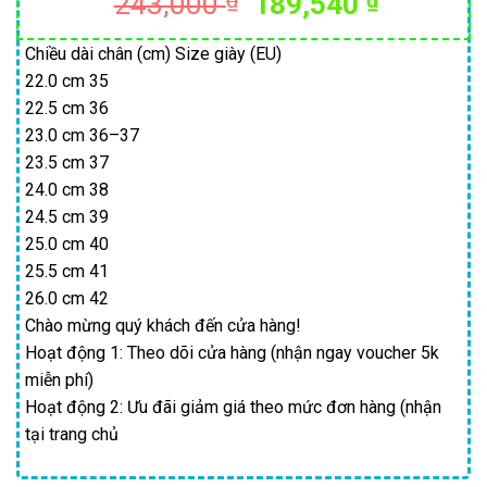
Giá
Giá
243,000
₫
189,540
₫
gốc
hiện
là:
tại
Chiều dài chân (cm) Size giày (EU)
22.0 cm 35
243,000 ₫.
là:
22.5 cm 36
189,540
23.0 cm 36–37
23.5 cm 37
24.0 cm 38
24.5 cm 39
25.0 cm 40
25.5 cm 41
26.0 cm 42
Chào mừng quý khách đến cửa hàng!
Hoạt động 1: Theo dõi cửa hàng (nhận ngay voucher 5k
miễn phí)
Hoạt động 2: Ưu đãi giảm giá theo mức đơn hàng (nhận
tại trang chủ