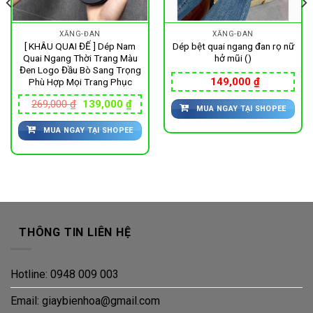
XĂNG-ĐAN
XĂNG-ĐAN
[ KHÂU QUAI ĐẾ ] Dép Nam
Dép bệt quai ngang đan rọ nữ
Quai Ngang Thời Trang Màu
hở mũi ()
Đen Logo Đầu Bò Sang Trọng
149,000
₫
Phù Hợp Mọi Trang Phục
Giá
Giá
269,000
₫
139,000
₫
MUA NGAY TẠI SHOPEE
gốc
hiện
là:
tại
MUA NGAY TẠI SHOPEE
269,000 ₫.
là:
139,000 ₫.
090 ₫.
THÔNG TIN LIÊN HỆ
Hotline: 0948 009 003
Email: giaybienhoa@gmail.com