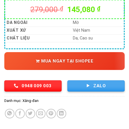
Giá
Giá
279,000
₫
145,080
₫
gốc
hiện
là:
tại
DA NGOÀI
Mờ
279,000 ₫.
là:
XUẤT XỨ
Việt Nam
145,080
CHẤT LIỆU
Da, Cao su
MUA NGAY TẠI SHOPEE
0948 009 003
ZALO
Danh mục:
Xăng-đan