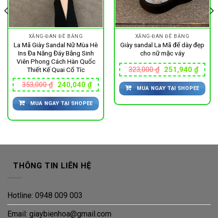
XĂNG-ĐAN ĐẾ BẰNG
XĂNG-ĐAN ĐẾ BẰNG
La Mã Giày Sandal Nữ Mùa Hè
Giày sandal La Mã đế dày đẹp
Ins Đa Năng Đáy Bằng Sinh
cho nữ mặc váy
Viên Phong Cách Hàn Quốc
Giá
Giá
323,000
₫
251,940
₫
Thiết Kế Quai Cổ Tíc
gốc
hiện
là:
tại
Giá
Giá
353,000
₫
240,040
₫
MUA NGAY TẠI SHOPEE
323,000 ₫.
là:
gốc
hiện
251,9
là:
tại
MUA NGAY TẠI SHOPEE
353,000 ₫.
là:
040 ₫.
240,040 ₫.
THÔNG TIN LIÊN HỆ
Hotline: 0948 009 003
Email: giaybienhoa@gmail.com