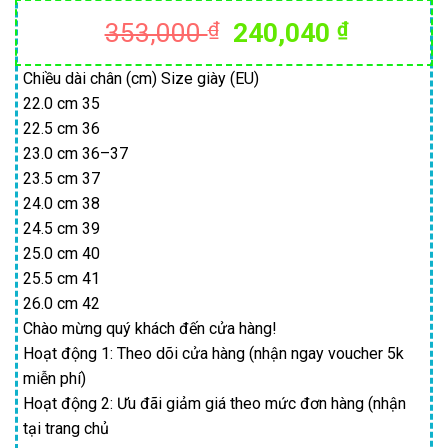
Giá
Giá
353,000
₫
240,040
₫
gốc
hiện
là:
tại
Chiều dài chân (cm) Size giày (EU)
22.0 cm 35
353,000 ₫.
là:
22.5 cm 36
240,040
23.0 cm 36–37
23.5 cm 37
24.0 cm 38
24.5 cm 39
25.0 cm 40
25.5 cm 41
26.0 cm 42
Chào mừng quý khách đến cửa hàng!
Hoạt động 1: Theo dõi cửa hàng (nhận ngay voucher 5k
miễn phí)
Hoạt động 2: Ưu đãi giảm giá theo mức đơn hàng (nhận
tại trang chủ