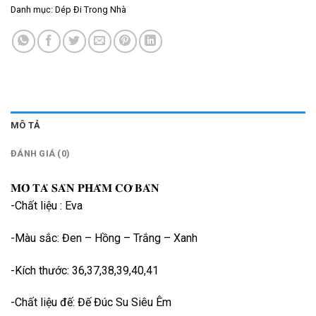
Danh mục:
Dép Đi Trong Nhà
MÔ TẢ
ĐÁNH GIÁ (0)
𝐌𝐎̂ 𝐓𝐀̉ 𝐒𝐀̉𝐍 𝐏𝐇𝐀̂̉𝐌 𝐂𝐎̛ 𝐁𝐀̉𝐍
-Chất liệu : Eva
-Màu sắc: Đen – Hồng – Trắng – Xanh
-Kích thước: 36,37,38,39,40,41
-Chất liệu đế: Đế Đúc Su Siêu Êm