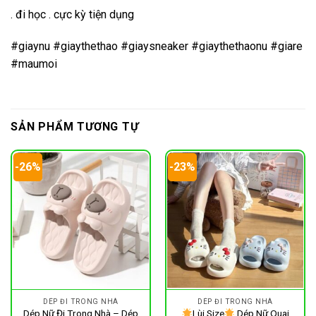
. đi học . cực kỳ tiện dụng
#giaynu #giaythethao #giaysneaker #giaythethaonu #giare
#maumoi
SẢN PHẨM TƯƠNG TỰ
-26%
-23%
DÉP ĐI TRONG NHÀ
DÉP ĐI TRONG NHÀ
Dép Nữ Đi Trong Nhà – Dép
Lùi Size
Dép Nữ Quai