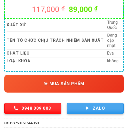
Giá
Giá
117,000
₫
89,000
₫
gốc
hiện
là:
tại
Trung
XUẤT XỨ
Quốc
117,000 ₫.
là:
Đang
89,000 ₫
TÊN TỔ CHỨC CHỊU TRÁCH NHIỆM SẢN XUẤT
cập
nhật
CHẤT LIỆU
Eva
LOẠI KHÓA
không
MUA SẢN PHẨM
0948 009 003
ZALO
SKU:
SP50161544058