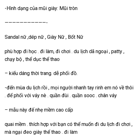
-Hình dạng của mũi giày: Mũi tròn
———————————-
Sandal nữ ,dép nữ , Giày Nữ , Bốt Nữ
phù hợp đi học . đi làm, đi chơi . du lịch dã ngoại , patty ,
chạy bộ , thể dục thể thao
– kiểu dáng thời trang. dễ phối đồ.
-đến mùa du lịch rồi , mọi người nhanh tay rinh em nó về thôi
. để phối với váy nè . quần đùi . quần sooc . chân váy
– mẫu này đế nhẹ mềm cao cấp
quai mềm . thích hợp với bạn có thể muốn đi du lịch đi chơi ,
mà ngại đeo giày thể thao . đi làm