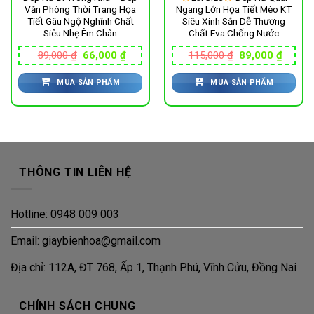
Văn Phòng Thời Trang Họa
Ngang Lớn Họa Tiết Mèo KT
Tiết Gâu Ngộ Nghĩnh Chất
Siêu Xinh Sắn Dễ Thương
Siêu Nhẹ Êm Chân
Chất Eva Chống Nước
Giá
Giá
Giá
Giá
89,000
₫
66,000
₫
115,000
₫
89,000
₫
gốc
hiện
gốc
hiện
là:
tại
là:
tại
MUA SẢN PHẨM
MUA SẢN PHẨM
89,000 ₫.
là:
115,000 ₫.
là:
66,000 ₫.
89,000
THÔNG TIN LIÊN HỆ
Hotline: 0948 009 003
Email: giaybienhoa@gmail.com
Địa chỉ: 112A, ĐT 768, Ấp 1, Thạnh Phú, Vĩnh Cửu, Đồng Nai
CHÍNH SÁCH CHUNG