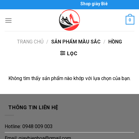
Skip
Shop giày Biên Hòa - Thái Hòa
to
content
0
TRANG CHỦ
/
SẢN PHẨM MÀU SẮC
/
HỒNG
LỌC
Không tìm thấy sản phẩm nào khớp với lựa chọn của bạn.
THÔNG TIN LIÊN HỆ
Hotline: 0948 009 003
Email: giaybienhoa@gmail.com